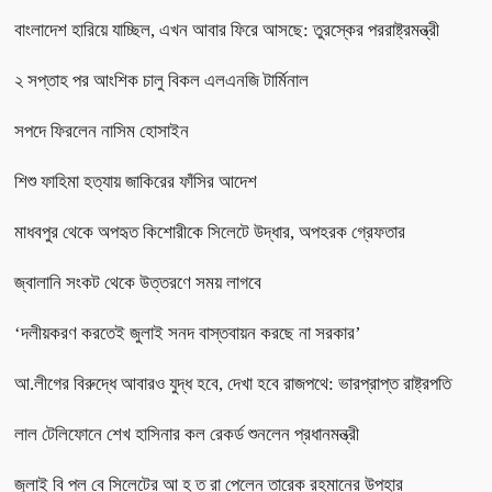
বাংলাদেশ হারিয়ে যাচ্ছিল, এখন আবার ফিরে আসছে: তুরস্কের পররাষ্ট্রমন্ত্রী
২ সপ্তাহ পর আংশিক চালু বিকল এলএনজি টার্মিনাল
সপদে ফিরলেন নাসিম হোসাইন
শিশু ফাহিমা হত্যায় জাকিরের ফাঁসির আদেশ
মাধবপুর থেকে অপহৃত কিশোরীকে সিলেটে উদ্ধার, অপহরক গ্রেফতার
জ্বালানি সংকট থেকে উত্তরণে সময় লাগবে
‘দলীয়করণ করতেই জুলাই সনদ বাস্তবায়ন করছে না সরকার’
আ.লীগের বিরুদ্ধে আবারও যুদ্ধ হবে, দেখা হবে রাজপথে: ভারপ্রাপ্ত রাষ্ট্রপতি
লাল টেলিফোনে শেখ হাসিনার কল রেকর্ড শুনলেন প্রধানমন্ত্রী
জুলাই বি প্ল বে সিলেটের আ হ ত রা পেলেন তারেক রহমানের উপহার