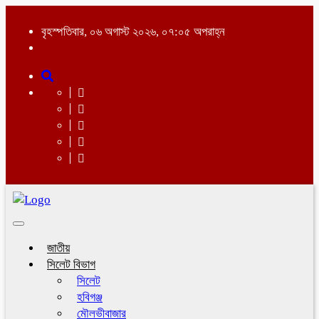
বৃহস্পতিবার, ০৬ অগাস্ট ২০২৬, ০৭:০৫ অপরাহ্ন
Toggle
navigation
জাতীয়
সিলেট বিভাগ
সিলেট
হবিগঞ্জ
মৌলভীবাজার