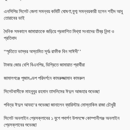
এনসিপির সিলেট জেলা সমন্বয় কমিটি ঘোষণা,যুগ্ম সমন্বয়কারী হলেন শহীদ আবু
তোরাবের ভাই
দৈনিক সমকালে জামায়াতকে জড়িয়ে প্রকাশিত মিথ্যা সংবাদের তীব্র নিন্দা ও
প্রতিবাদ
“স্মৃতিতে ভাস্বর অস্তমিত সূর্যঃ রাফীক বিন সাঈদী’’
টাকার জোর বেশি বিএনপির, ডিগ্রিতে জামায়াত প্রার্থীরা
জামালগঞ্জে পূজামণ্ডপ পরিদর্শনে কামরুজ্জামান কামরুল
সিলেটবাসীকে মাহবুবুর রহমান তাসলিমের ঈদুল আজহার শুভেচ্ছা
পবিত্র ঈদুল আযহা‘র শুভেচ্ছা জানালেন ব্যারিস্টার মোস্তাকিম রাজা চৌধুরী
সিলেট অনলাইন প্রেসক্লাবের ১ যুগে পদার্পণ উপলক্ষে কোম্পানীগঞ্জ অনলাইন
প্রেসক্লাবের শুভেচ্ছা