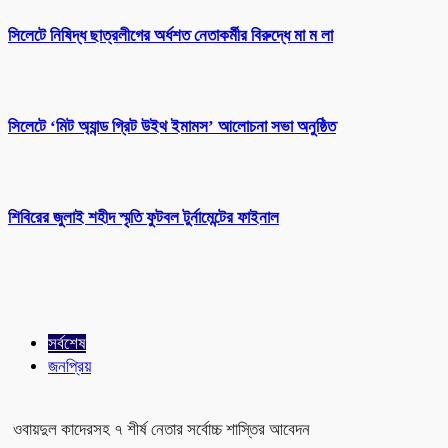
সিলেটে নিষিদ্ধ ছাত্রলীগের অর্ধশত নেতাকর্মীর বিরুদ্ধে মা ম লা
সিলেটে ‘মিট অ্যান্ড গ্রিট উইথ ইমামস’ আলোচনা সভা অনুষ্ঠিত
শিবিরের জুলাই শহীদ স্মৃতি ফুটবল টুর্নামেন্টের ফাইনাল
সর্বশেষ
জনপ্রিয়
ওবায়দুল কাদেরসহ ৭ শীর্ষ নেতার সর্বোচ্চ শাস্তির আবেদন