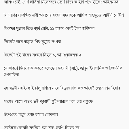
আমিও চাই, শেখ হাসিনা ডিসেম্বরে দেশে ফিরে আইনি পথে হাঁটুক: আইনমন্ত্রী
বিএনপির সংরক্ষিত নারী আসনের সংসদ সদস্যকে আসিফ মাহমুদের আইনি নোটিশ
শিশুদের সুরক্ষা দিতে ব্যর্থ মেটা, ১১ হাজার কোটি টাকা জরিমানা
সিলেটে হামে বাড়ছে শিশু মৃত্যুর সংখ্যা
সিলেটে দুই বাসের সংঘর্ষে নিহত ৯, আশঙ্কাজনক ২
যে কারণে মিসওয়াক করতে বলেছেন মহানবী (সা.), জানুন ইসলামিক ও বৈজ্ঞানিক
উপকারিতা
২৪ ঘণ্টা ওয়াই-ফাই চালু রাখলে মাসে বিদ্যুৎ বিল কত আসে? জেনে নিন হিসাব
সাফের আগে আরও দুই প্রবাসী ফুটবলারকে দলে চায় বাফুফে
উরুগুয়ের নতুন কোচ হলেন ফোরলান
সবজিতে ফেরেনি স্বস্তি, চড়া মাছ-মুরগি-ডিমের দর