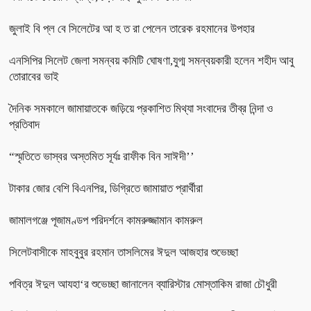
জুলাই বি প্ল বে সিলেটের আ হ ত রা পেলেন তারেক রহমানের উপহার
এনসিপির সিলেট জেলা সমন্বয় কমিটি ঘোষণা,যুগ্ম সমন্বয়কারী হলেন শহীদ আবু
তোরাবের ভাই
দৈনিক সমকালে জামায়াতকে জড়িয়ে প্রকাশিত মিথ্যা সংবাদের তীব্র নিন্দা ও
প্রতিবাদ
“স্মৃতিতে ভাস্বর অস্তমিত সূর্যঃ রাফীক বিন সাঈদী’’
টাকার জোর বেশি বিএনপির, ডিগ্রিতে জামায়াত প্রার্থীরা
জামালগঞ্জে পূজামণ্ডপ পরিদর্শনে কামরুজ্জামান কামরুল
সিলেটবাসীকে মাহবুবুর রহমান তাসলিমের ঈদুল আজহার শুভেচ্ছা
পবিত্র ঈদুল আযহা‘র শুভেচ্ছা জানালেন ব্যারিস্টার মোস্তাকিম রাজা চৌধুরী