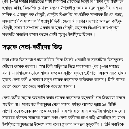
(রহ.)-এর মাজার জিয়ারতের সময় সিলেটের নেতাদের মধ্যে বিএনপির যুগ্ম মহাসচিব
হুমায়ুন কবির, বিএনপির চেয়ারপারসনের উপদেষ্টা খন্দকার আবদুল মুক্তাদীর, এম এ
মালিক ও এনামুল হক চৌধুরী, কেন্দ্রীয় বিএনপির সাংগঠনিক সম্পাদক জি কে গউছ,
সহসাংগঠনিক সম্পাদক মিফতাহ্ সিদ্দিকী, জেলা বিএনপির সভাপতি আবদুল কাইয়ুম
চৌধুরী, সাধারণ সম্পাদক এমরান আহমদ চৌধুরী, মহানগর বিএনপির ভারপ্রাপ্ত
সভাপতি রেজাউল হাসান কয়েস লোদী প্রমুখ উপস্থিত ছিলেন।
সড়কে নেতা-কর্মীদের ভিড়
ঢাকা থেকে বিমানযোগে রাত আটটার দিকে সিলেট ওসমানী আন্তর্জাতিক বিমানবন্দরে
পৌঁছান তারেক রহমান। পরে তিনি গাড়িবহর নিয়ে শাহজালাল (রহ.)-এর মাজারে
যান। এ বিমানবন্দর থেকে মাজার সড়কের স্থানে স্থানে দুই পাশে অবস্থানরত হাজার
হাজার নেতা-কর্মী ও সাধারণ মানুষ তারেক রহমানকে অভিবাদন জানান। তিনি বাসের
ভেতর থেকে হাত নেড়ে সবাইকে শুভেচ্ছা জানান।
নেতা-কর্মীরা সড়কে অবস্থান করায় তারেক রহমানকে বহনকারী বাস ঠিকমতো চলতে
পারছিল না। সাধারণত বিমানবন্দর থেকে মাজার পর্যন্ত আসতে প্রায় ১৫ মিনিট
লাগে। তবে তারেক রহমানকে বহনকারী বাস প্রায় সোয়া এক ঘণ্টায় মাজারে আসে।
মাজারের ফটকের সামনের সড়কে যখন নেতা-কর্মীদের চাপে গাড়ি এগোচ্ছিল না, তখন
উপস্থিত মানুষজনের উদ্দেশে কথা বলেন খন্দকার আবদুল মুক্তাদীর। তিনি সবাইকে