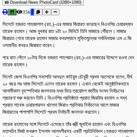
📸 Download News PhotoCard (1080×1080)
356
সিলেটে হজরত শাহজালাল (রহ.)-এর মাজার জিয়ারত করেছেন বিএনপির চেয়ারম্যান
তারেক রহমান। আজ বুধবার রাত ৯টা ২০ মিনিটে তিনি মাজারে পৌঁছান। মাজার
জিয়ারত শেষে তারেক রহমান মাজার কবরস্থানে মুক্তিযুদ্ধের সর্বাধিনায়ক এম এ জি
ওসমানীর কবরও জিয়ারত করেন।
পরে রাত পৌনে ১০টার দিকে হজরত শাহপরান (রহ.)-এর মাজারের উদ্দেশে রওনা দেন
তারেক রহমান।
সিলেট জেলা বিএনপির সভাপতি আবদুল কাইয়ুম চৌধুরী প্রথম আলোকে বলেন, দীর্ঘ
২০ বছর পর আজ সিলেটে এলেন তারেক রহমান। এখান থেকেই আনুষ্ঠানিকভাবে
আগামীকাল বৃহস্পতিবার জনসভার মধ্য দিয়ে ত্রয়োদশ জাতীয় সংসদ নির্বাচনের
প্রচারণা শুরু করবেন তিনি। বিএনপির প্রতিষ্ঠাতা প্রয়াত জিয়াউর রহমান ও সদ্য
প্রয়াত সাবেক চেয়ারপারসন খালেদা জিয়াও প্রতিবার নির্বাচনের আগে মাজার
জিয়ারতের পাশাপাশি সিলেটে প্রথম নির্বাচনী জনসভা করতেন।
তারেক রহমানের সঙ্গে সিলেটে এসেছেন তাঁর স্ত্রী জুবাইদা রহমান এবং বিএনপির
মহাসচিব মির্জা ফখরুল ইসলাম আলমগীরসহ একটি প্রতিনিধিদল।হজরত শাহজালাল