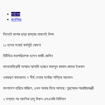
সর্বশেষ
জনপ্রিয়
সিলেটে কাগজ ছাড়া রাস্তায় নামলেই বিপদ
১১ দলের লংমার্চ কর্মসূচি ঘোষণা
বিটিভির মহাপরিচালক হলেন কাজী জেসিন
মানবতাবিরোধী অপরাধ আসামি হচ্ছেন মাকসুদ কামাল-জাফর ইকবাল
ওবায়দুল কাদেরসহ ৭ শীর্ষ নেতার সর্বোচ্চ শাস্তির আবেদন
বাংলাদেশ হারিয়ে যাচ্ছিল, এখন আবার ফিরে আসছে: তুরস্কের পররাষ্ট্রমন্ত্রী
২ সপ্তাহ পর আংশিক চালু বিকল এলএনজি টার্মিনাল