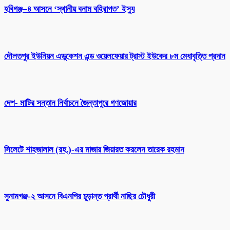
হবিগঞ্জ–৪ আসনে ‘স্থানীয় বনাম বহিরাগত’ ইস্যু
দৌলতপুর ইউনিয়ন এডুকেশন এন্ড ওয়েলফেয়ার ট্রাস্ট ইউকের ৮ম মেধাবৃত্তি প্রদান
দেশ- মাটির সন্তান নির্বাচনে জৈন্তাপুরে গণজোয়ার
সিলেটে শাহজালাল (রহ.)-এর মাজার জিয়ারত করলেন তারেক রহমান
সুনামগঞ্জ-২ আসনে বিএনপির চূড়ান্ত প্রার্থী নাছির চৌধুরী