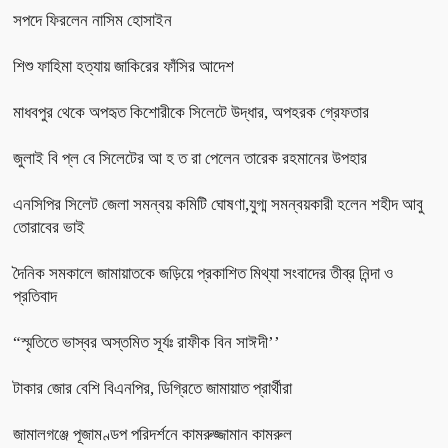
সপদে ফিরলেন নাসিম হোসাইন
শিশু ফাহিমা হত্যায় জাকিরের ফাঁসির আদেশ
মাধবপুর থেকে অপহৃত কিশোরীকে সিলেটে উদ্ধার, অপহরক গ্রেফতার
জুলাই বি প্ল বে সিলেটের আ হ ত রা পেলেন তারেক রহমানের উপহার
এনসিপির সিলেট জেলা সমন্বয় কমিটি ঘোষণা,যুগ্ম সমন্বয়কারী হলেন শহীদ আবু
তোরাবের ভাই
দৈনিক সমকালে জামায়াতকে জড়িয়ে প্রকাশিত মিথ্যা সংবাদের তীব্র নিন্দা ও
প্রতিবাদ
“স্মৃতিতে ভাস্বর অস্তমিত সূর্যঃ রাফীক বিন সাঈদী’’
টাকার জোর বেশি বিএনপির, ডিগ্রিতে জামায়াত প্রার্থীরা
জামালগঞ্জে পূজামণ্ডপ পরিদর্শনে কামরুজ্জামান কামরুল