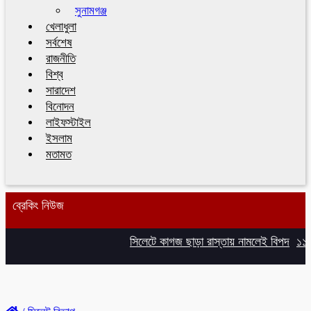
সুনামগঞ্জ
খেলাধুলা
সর্বশেষ
রাজনীতি
বিশ্ব
সারাদেশ
বিনোদন
লাইফস্টাইল
ইসলাম
মতামত
ব্রেকিং নিউজ
সিলেটে কাগজ ছাড়া রাস্তায় নামলেই বিপদ
১১ দলে