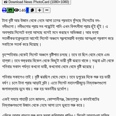
📸 Download News PhotoCard (1080×1080)
146
টানা বৃষ্টি আর উজান থেকে নেমে আসা ঢলের প্রভাবে ফুঁসছে সিলেটের নদ-
নদীগুলো। নদীগুলোর প্রায় সব পয়েন্টেই পানি এখন বিপৎসীমা প্রায় ছুঁই ছুঁই। এ
অবস্থায় সিলেটে বন্যা আসছে বলেই মনে করছেন অভিজ্ঞরা। আর বন্যা
সতর্কীকরণকেন্দ্রতো আগেই সিলেট অঞ্চলে স্বল্পমেয়াদী বন্যার আশঙ্কা প্রকাশ করে
সবাইকে সতর্ক করে দিয়েছে।
বৃহস্পতিবার থেকেই সিলেট অঞ্চলে বৃষ্টিপাত চলছে। তবে তা ছিল থেমে থেমে এবং
হাল্কা। তবে শুক্রবার বিকেল থেকে কিছুটা ভারী বৃষ্টি ঝরতে থাকে। সন্ধ্যা ৬টা থেকে
শনিবার সকাল পর্যন্ত কখনো ভারী, কখনোবা থেমে থেমে বৃষ্টি ঝরেছে।
শনিবার সকালেও তাই। বৃষ্টি ঝরছিল থেমে থেমে। তবে দুপুরের দিকে শুরু হয় ভারী
বর্ষণ। চলে টানা প্রায় আড়াই ঘন্টা। এতে সিলেট মহানগরীজুড়ে নিম্নাঞ্চলগুলো
জলাবদ্ধতায় ডুবে যায়। শুরু হয় অবর্ননীয় দুর্ভোগ।
একই সময়ে পাহাড়ী ঢলে জাফলং, কোম্পানীগঞ্জ, জৈন্তাপুর ও কানাইঘাটের
নিম্নাঞ্চলগুলো উজান থেকে নেমে আসা ঢলে ডুবতে শুরু করে।
এদিকে আবার বাড়তে শুরু করে সুরমা কুশিয়ারার পানিও। সিলেট আবহাওয়া অফিস