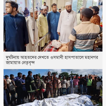
দুর্ঘটনায় আহতদের দেখতে ওসমানী হাসপাতালে মহানগর
জামায়াত নেতৃবৃন্দ