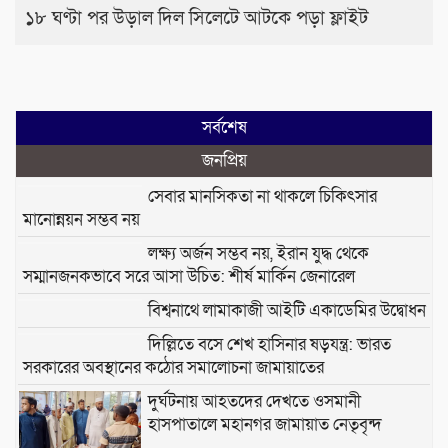
১৮ ঘণ্টা পর উড়াল দিল সিলেটে আটকে পড়া ফ্লাইট
সর্বশেষ
জনপ্রিয়
সেবার মানসিকতা না থাকলে চিকিৎসার
মানোন্নয়ন সম্ভব নয়
লক্ষ্য অর্জন সম্ভব নয়, ইরান যুদ্ধ থেকে
সম্মানজনকভাবে সরে আসা উচিত: শীর্ষ মার্কিন জেনারেল
বিশ্বনাথে লামাকাজী আইটি একাডেমির উদ্বোধন
দিল্লিতে বসে শেখ হাসিনার ষড়যন্ত্র: ভারত
সরকারের অবস্থানের কঠোর সমালোচনা জামায়াতের
দুর্ঘটনায় আহতদের দেখতে ওসমানী
হাসপাতালে মহানগর জামায়াত নেতৃবৃন্দ