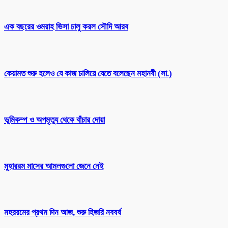
এক বছরের ওমরাহ ভিসা চালু করল সৌদি আরব
কেয়ামত শুরু হলেও যে কাজ চালিয়ে যেতে বলেছেন মহানবী (সা.)
ভূমিকম্প ও অপমৃত্যু থেকে বাঁচার দোয়া
মুহাররম মাসের আমলগুলো জেনে নেই
মহররমের প্রথম দিন আজ, শুরু হিজরি নববর্ষ