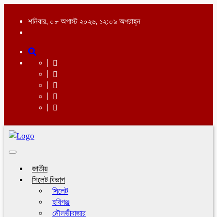
শনিবার, ০৮ অগাস্ট ২০২৬, ১২:০৯ অপরাহ্ন
Toggle
navigation
জাতীয়
সিলেট বিভাগ
সিলেট
হবিগঞ্জ
মৌলভীবাজার