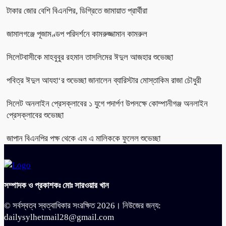
টাকার জোর বেশি বিএনপির, ডিগ্রিতে জামায়াত প্রার্থীরা
জামালগঞ্জে পূজামণ্ডপ পরিদর্শনে কামরুজ্জামান কামরুল
সিলেটবাসীকে মাহবুবুর রহমান তাসলিমের ঈদুল আজহার শুভেচ্ছা
পবিত্র ঈদুল আযহা‘র শুভেচ্ছা জানালেন ব্যারিস্টার মোস্তাকিম রাজা চৌধুরী
সিলেট অনলাইন প্রেসক্লাবের ১ যুগে পদার্পণ উপলক্ষে কোম্পানীগঞ্জ অনলাইন
প্রেসক্লাবের শুভেচ্ছা
জাপান বিএনপির পক্ষ থেকে এম এ মালিককে ফুলেল শুভেচ্ছা
সম্পাদক ও প্রকাশকঃ মোঃ সারওয়ার খান
© সর্বস্বত্ব স্বত্বাধিকার সংরক্ষিত 2026। নিউজের জন্য:
dailysylhetmail28@gmail.com