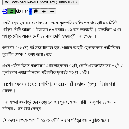
📸 Download News PhotoCard (1080×1080)
194
চলতি বছর হজ করতে বাংলাদেশ থেকে বৃহস্পতিবার দিবাগত রাত ২টা ৫৯ মিনিট
পর্যন্ত সৌদি আরবে পৌঁছেছেন ৫৬ হাজার ৬৫৯ জন হজযাত্রী। অন্যদিকে এখন
পর্যন্ত সৌদি আরবে মোট ১৪ বাংলাদেশি হজযাত্রী মারা গেছেন।
শুক্রবার (১৫ মে) ধর্ম মন্ত্রণালয়ের হজ পোর্টালে আইটি হেল্পডেস্কের প্রতিদিনের
বুলেটিন থেকে এ তথ্য জানা গেছে।
এখন পর্যন্ত বিমান বাংলাদেশ এয়ারলাইনসের ৭২টি, সৌদি এয়ারলাইনসের ৫২টি ও
ফ্লাইনাস এয়ারলাইনসের পরিচালিত ফ্লাইট সংখ্যা ২২টি।
সর্বশেষ মঙ্গলবার (১২ মে) গাজীপুর সদরের নাসরীন জাহান (৩৭) মদিনায় মারা
গেছেন।
মারা যাওয়া হজযাত্রীদের মধ্যে ১০ জন পুরুষ, ৪ জন নারী। মক্কায় ১১ জন ও
মদিনায় ৩ জন মারা গেছেন।
চাঁদ দেখা সাপেক্ষে আগামী ২৬ মে সৌদি আরবে পবিত্র হজ অনুষ্ঠিত হবে।