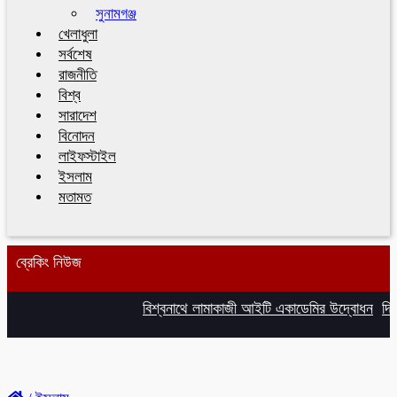
সুনামগঞ্জ
খেলাধুলা
সর্বশেষ
রাজনীতি
বিশ্ব
সারাদেশ
বিনোদন
লাইফস্টাইল
ইসলাম
মতামত
ব্রেকিং নিউজ
বিশ্বনাথে লামাকাজী আইটি একাডেমির উদ্বোধন
দিল্