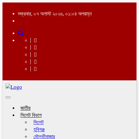
শুক্রবার, ০৭ অগাস্ট ২০২৬, ০১:০৪ অপরাহ্ন
Toggle
navigation
জাতীয়
সিলেট বিভাগ
সিলেট
হবিগঞ্জ
মৌলভীবাজার