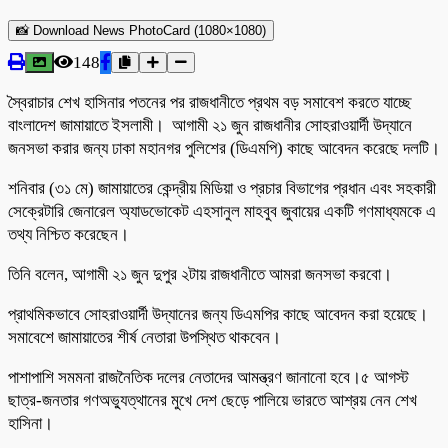
📸 Download News PhotoCard (1080×1080)
148
স্বৈরাচার শেখ হাসিনার পতনের পর রাজধানীতে প্রথম বড় সমাবেশ করতে যাচ্ছে
বাংলাদেশ জামায়াতে ইসলামী। আগামী ২১ জুন রাজধানীর সোহরাওয়ার্দী উদ্যানে
জনসভা করার জন্য ঢাকা মহানগর পুলিশের (ডিএমপি) কাছে আবেদন করেছে দলটি।
শনিবার (৩১ মে) জামায়াতের কেন্দ্রীয় মিডিয়া ও প্রচার বিভাগের প্রধান এবং সহকারী
সেক্রেটারি জেনারেল অ্যাডভোকেট এহসানুল মাহবুব জুবায়ের একটি গণমাধ্যমকে এ
তথ্য নিশ্চিত করেছেন।
তিনি বলেন, আগামী ২১ জুন দুপুর ২টায় রাজধানীতে আমরা জনসভা করবো।
প্রাথমিকভাবে সোহরাওয়ার্দী উদ্যানের জন্য ডিএমপির কাছে আবেদন করা হয়েছে।
সমাবেশে জামায়াতের শীর্ষ নেতারা উপস্থিত থাকবেন।
পাশাপাশি সমমনা রাজনৈতিক দলের নেতাদের আমন্ত্রণ জানানো হবে।৫ আগস্ট
ছাত্র-জনতার গণঅভ্যুত্থানের মুখে দেশ ছেড়ে পালিয়ে ভারতে আশ্রয় নেন শেখ
হাসিনা।