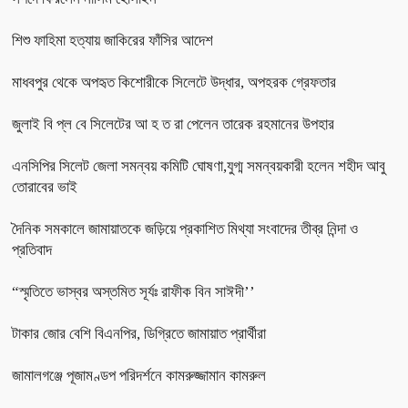
শিশু ফাহিমা হত্যায় জাকিরের ফাঁসির আদেশ
মাধবপুর থেকে অপহৃত কিশোরীকে সিলেটে উদ্ধার, অপহরক গ্রেফতার
জুলাই বি প্ল বে সিলেটের আ হ ত রা পেলেন তারেক রহমানের উপহার
এনসিপির সিলেট জেলা সমন্বয় কমিটি ঘোষণা,যুগ্ম সমন্বয়কারী হলেন শহীদ আবু
তোরাবের ভাই
দৈনিক সমকালে জামায়াতকে জড়িয়ে প্রকাশিত মিথ্যা সংবাদের তীব্র নিন্দা ও
প্রতিবাদ
“স্মৃতিতে ভাস্বর অস্তমিত সূর্যঃ রাফীক বিন সাঈদী’’
টাকার জোর বেশি বিএনপির, ডিগ্রিতে জামায়াত প্রার্থীরা
জামালগঞ্জে পূজামণ্ডপ পরিদর্শনে কামরুজ্জামান কামরুল