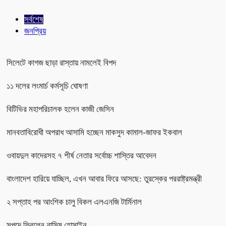
সর্বশেষ
জনপ্রিয়
সিলেটে কাগজ ছাড়া রাস্তায় নামলেই বিপদ
১১ দলের লংমার্চ কর্মসূচি ঘোষণা
বিটিভির মহাপরিচালক হলেন কাজী জেসিন
মানবতাবিরোধী অপরাধ আসামি হচ্ছেন মাকসুদ কামাল-জাফর ইকবাল
ওবায়দুল কাদেরসহ ৭ শীর্ষ নেতার সর্বোচ্চ শাস্তির আবেদন
বাংলাদেশ হারিয়ে যাচ্ছিল, এখন আবার ফিরে আসছে: তুরস্কের পররাষ্ট্রমন্ত্রী
২ সপ্তাহ পর আংশিক চালু বিকল এলএনজি টার্মিনাল
সপদে ফিরলেন নাসিম হোসাইন