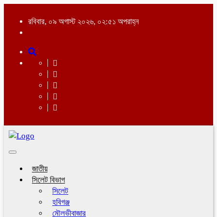
রবিবার, ০৯ অগাস্ট ২০২৬, ০২:৫১ অপরাহ্ন
Toggle
navigation
জাতীয়
সিলেট বিভাগ
সিলেট
হবিগঞ্জ
মৌলভীবাজার