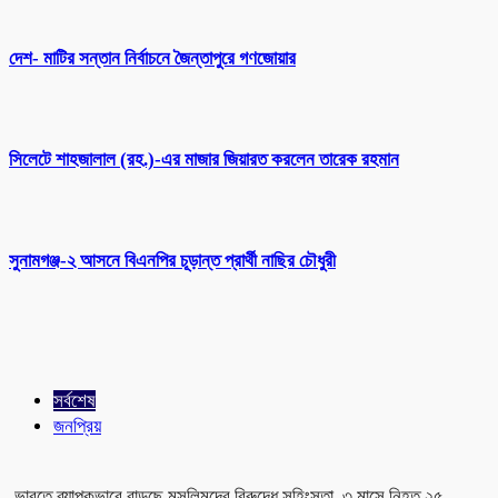
দেশ- মাটির সন্তান নির্বাচনে জৈন্তাপুরে গণজোয়ার
সিলেটে শাহজালাল (রহ.)-এর মাজার জিয়ারত করলেন তারেক রহমান
সুনামগঞ্জ-২ আসনে বিএনপির চূড়ান্ত প্রার্থী নাছির চৌধুরী
সর্বশেষ
জনপ্রিয়
ভারতে ব্যাপকভাবে বাড়ছে মুসলিমদের বিরুদ্ধে সহিংসতা, ৩ মাসে নিহত ২৫