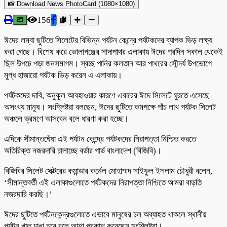
📸 Download News PhotoCard (1080×1080)
156
ঈদের লম্বা ছুটিতে সিলেটের বিভিন্ন পর্যটন কেন্দ্রে পর্যটকদের ব্যাপক ভিড় লক্ষ্য
করা গেছে। বিশেষ করে ভোলাগঞ্জের সাদাপাথর এলাকায় ঈদের পরদিন সকাল থেকেই
ছিল উপচে পড়া জনসমাগম। স্বচ্ছ পানির কলতান আর পাথরের সৌন্দর্য উপভোগে
মুগ্ধ হাজারো পর্যটক ভিড় করেন এ এলাকায়।
পর্যটকদের দাবি, অনুকূল আবহাওয়ার কারণে এবারের ঈদে সিলেটে ঘুরতে এসেছে
অসংখ্য মানুষ। সংশ্লিষ্টরা বলছেন, ঈদের ছুটিতে কমপক্ষে পাঁচ লাখ পর্যটক সিলেট
অঞ্চলে ভ্রমণে আসবেন বলে ধারণা করা হচ্ছে।
এদিকে সীমান্তঘেঁষা এই পর্যটন কেন্দ্রে পর্যটকদের নিরাপত্তা নিশ্চিত করতে
অতিরিক্ত নজরদারি চালাচ্ছে বর্ডার গার্ড বাংলাদেশ (বিজিবি)।
বিজিবির সিলেট সেক্টরের কমান্ডার কর্নেল মোহাম্মদ সাইফুল ইসলাম চৌধুরী বলেন,
‘সীমান্তবর্তী এই এলাকাগুলোতে পর্যটকদের নিরাপত্তা নিশ্চিতে আমরা বাড়তি
নজরদারি করছি।’
ঈদের ছুটিতে পর্যটনকেন্দ্রগুলোতে এভাবে মানুষের ঢল অব্যাহত থাকলে স্থানীয়
পর্যটন খাত চাঙা হবে বলে আশা প্রকাশ করেছেন সংশ্লিষ্টরা।