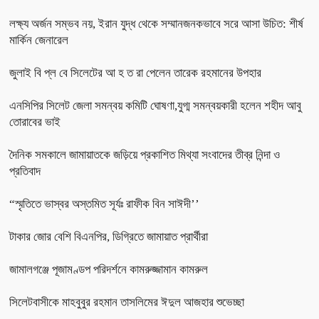
লক্ষ্য অর্জন সম্ভব নয়, ইরান যুদ্ধ থেকে সম্মানজনকভাবে সরে আসা উচিত: শীর্ষ
মার্কিন জেনারেল
জুলাই বি প্ল বে সিলেটের আ হ ত রা পেলেন তারেক রহমানের উপহার
এনসিপির সিলেট জেলা সমন্বয় কমিটি ঘোষণা,যুগ্ম সমন্বয়কারী হলেন শহীদ আবু
তোরাবের ভাই
দৈনিক সমকালে জামায়াতকে জড়িয়ে প্রকাশিত মিথ্যা সংবাদের তীব্র নিন্দা ও
প্রতিবাদ
“স্মৃতিতে ভাস্বর অস্তমিত সূর্যঃ রাফীক বিন সাঈদী’’
টাকার জোর বেশি বিএনপির, ডিগ্রিতে জামায়াত প্রার্থীরা
জামালগঞ্জে পূজামণ্ডপ পরিদর্শনে কামরুজ্জামান কামরুল
সিলেটবাসীকে মাহবুবুর রহমান তাসলিমের ঈদুল আজহার শুভেচ্ছা