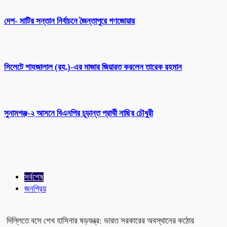
দেশ- মাটির সন্তান নির্বাচনে জৈন্তাপুরে গণজোয়ার
সিলেটে শাহজালাল (রহ.)-এর মাজার জিয়ারত করলেন তারেক রহমান
সুনামগঞ্জ-২ আসনে বিএনপির চূড়ান্ত প্রার্থী নাছির চৌধুরী
সর্বশেষ
জনপ্রিয়
দিল্লিতে বসে শেখ হাসিনার ষড়যন্ত্র: ভারত সরকারের অবস্থানের কঠোর