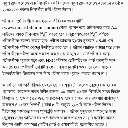
স্কুল এন্ড কলেজে এবং সিলেট সরকারি মডেল স্কুল এন্ড কলেজে ২১৬৫১৫৪ থেকে
২১৬৬২৫৩ পর্যন্ত শিক্ষার্থীরা ভর্তি পরীক্ষা দিবেন।
পরীক্ষার নির্দেশাবলীতে বলা হয়- ভর্তি বিষয়ক ওয়েবসাইট
(www.nu.ac.bd/admissions) থেকে প্রবেশপত্র ডাউনলোড করে A4
সাইজের অফসেট কাগজে প্রিন্ট করতে হবে। প্রবেশপত্রের প্রিন্ট কপিতে
পরীক্ষার্থীকে স্বাক্ষর করতে হবে; পরীক্ষা আরম্ভ হওয়ার ন্যূনতম ১ ঘণ্টা পূর্বে
পরীক্ষার্থীকে পরীক্ষা কেন্দ্রে উপস্থিত হতে হবে। পরীক্ষা আরম্ভ হওয়ার পরে কোন
পরীক্ষার্থীকে পরীক্ষা কক্ষে প্রবেশ করতে দেওয়া হবে না; ভর্তি পরীক্ষার সময়
পরীক্ষার্থীকে প্রবেশপত্র এবং HSC পরীক্ষার রেজিস্ট্রেশন কার্ড অবশ্যই সঙ্গে
আনতে হবে; পরীক্ষার্থী মোবাইল ফোন, ক্যালকুলেটর অথবা যে কোন ধরনের
ইলেকট্রনিক্স ডিভাইস সঙ্গে নিয়ে পরীক্ষা কক্ষে প্রবেশ করতে পারবে না।
অনার্স ১ম বর্ষ ভর্তি পরীক্ষা-২০২৪-২৫ এর মুরারিচাঁদ কলেজ কেন্দ্রের আহবায়ক
প্রফেসর মোহাম্মদ সাহাব উদ্দীন জানান, ১০ হাজার ৩১ জন শিক্ষার্থীর মধ্যে বিজ্ঞান
বিভাগের ৫ হাজার ৫৫৪ জন, মানবিকের ৪ হাজার ৫ জন আর ব্যবসায় বাণিজ্যের
রয়েছেন ৪৭২ জন শিক্ষার্থী। তারা ৫ টি ভেন্যুর ২১৫ টি কক্ষে পরীক্ষা দিবেন।
ইতিমধ্যে আমাদের সকল প্রস্তুতি সম্পন্ন। পরীক্ষা সুষ্ঠুভাবে সম্পন্নের জন্য
কেন্দ্রের মধ্যে অভিভাবকরাও উপস্থিত থাকতে পারবেন না। বিস্তারিত আসন
বিন্যাস এমসি কলেজের নোটিশ বোর্ড ও ওয়েবসাইটে প্রকাশিত হয়েছে।