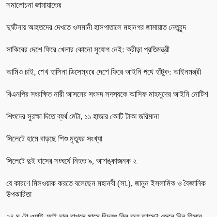
সমালোচনা জামায়াতের
দুর্ঘটনায় আহতদের দেখতে ওসমানী হাসপাতালে মহানগর জামায়াত নেতৃবৃন্দ
সাকিবের দেশে ফিরে খেলার কোনো সুযোগ নেই: ক্রীড়া প্রতিমন্ত্রী
আমিও চাই, শেখ হাসিনা ডিসেম্বরে দেশে ফিরে আইনি পথে হাঁটুক: আইনমন্ত্রী
বিএনপির সংরক্ষিত নারী আসনের সংসদ সদস্যকে আসিফ মাহমুদের আইনি নোটিশ
শিশুদের সুরক্ষা দিতে ব্যর্থ মেটা, ১১ হাজার কোটি টাকা জরিমানা
সিলেটে হামে বাড়ছে শিশু মৃত্যুর সংখ্যা
সিলেটে দুই বাসের সংঘর্ষে নিহত ৯, আশঙ্কাজনক ২
যে কারণে মিসওয়াক করতে বলেছেন মহানবী (সা.), জানুন ইসলামিক ও বৈজ্ঞানিক
উপকারিতা
২৪ ঘণ্টা ওয়াই-ফাই চালু রাখলে মাসে বিদ্যুৎ বিল কত আসে? জেনে নিন হিসাব