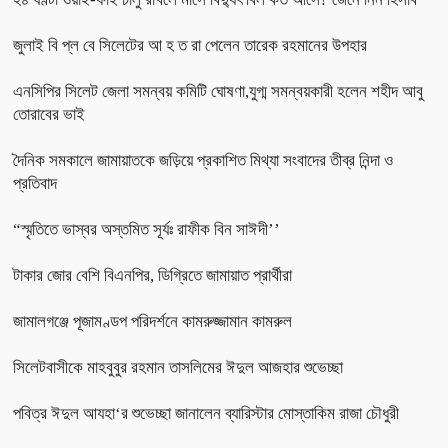
জুলাই বি প্ল বে সিলেটের আ হ ত রা পেলেন তারেক রহমানের উপহার
এনসিপির সিলেট জেলা সমন্বয় কমিটি ঘোষণা,যুগ্ম সমন্বয়কারী হলেন শহীদ আবু
তোরাবের ভাই
দৈনিক সমকালে জামায়াতকে জড়িয়ে প্রকাশিত মিথ্যা সংবাদের তীব্র নিন্দা ও
প্রতিবাদ
“স্মৃতিতে ভাস্বর অস্তমিত সূর্যঃ রাফীক বিন সাঈদী’’
টাকার জোর বেশি বিএনপির, ডিগ্রিতে জামায়াত প্রার্থীরা
জামালগঞ্জে পূজামণ্ডপ পরিদর্শনে কামরুজ্জামান কামরুল
সিলেটবাসীকে মাহবুবুর রহমান তাসলিমের ঈদুল আজহার শুভেচ্ছা
পবিত্র ঈদুল আযহা‘র শুভেচ্ছা জানালেন ব্যারিস্টার মোস্তাকিম রাজা চৌধুরী