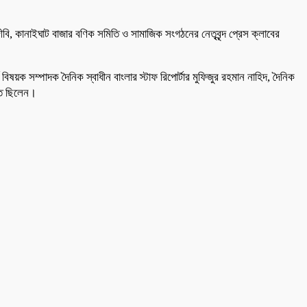
ি, কানাইঘাট বাজার বণিক সমিতি ও সামাজিক সংগঠনের নেতৃবৃন্দ প্রেস ক্লাবের
িষয়ক সম্পাদক দৈনিক স্বাধীন বাংলার স্টাফ রিপোর্টার মুফিজুর রহমান নাহিদ, দৈনিক
থিত ছিলেন।