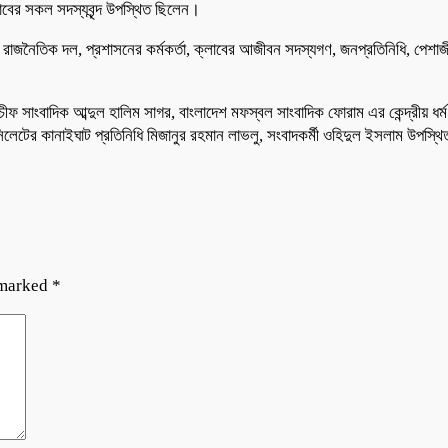
াবের সকল সদস্যবৃন্দ উপস্থিত ছিলেন।
াজনৈতিক দল, প্রশাসনের কর্মকর্তা, ক্লাবের আজীবন সদস্যগণ, জনপ্রতিনিধি, পেশাজীব
ফ সাংবাদিক আব্দুল হালিম সাগর, বাংলাদেশ মফস্বল সাংবাদিক ফোরাম এর কেন্দ্রীয় ধর্ম ব
সিলেটের কানাইঘাট প্রতিনিধি মিজানুর রহমান লাভলু, সংবাদকর্মী ওহিদুল ইসলাম উপস্
 marked
*