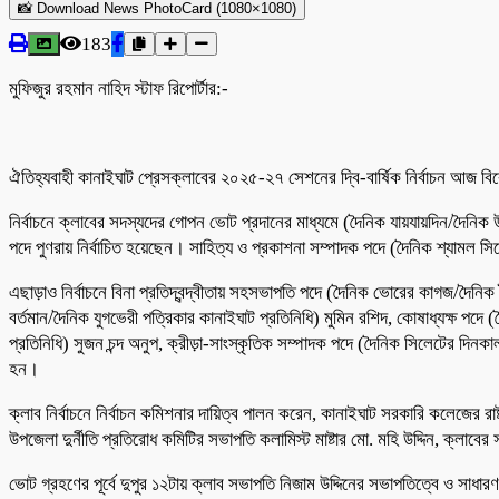
📸 Download News PhotoCard (1080×1080)
183
মুফিজুর রহমান নাহিদ স্টাফ রিপোর্টার:-
ঐতিহ্যবাহী কানাইঘাট প্রেসক্লাবের ২০২৫-২৭ সেশনের দ্বি-বার্ষিক নির্বাচন আজ বিকে
নির্বাচনে ক্লাবের সদস্যদের গোপন ভোট প্রদানের মাধ্যমে (দৈনিক যায়যায়দিন/দৈনিক
পদে পুণরায় নির্বাচিত হয়েছেন। সাহিত্য ও প্রকাশনা সম্পাদক পদে (দৈনিক শ্যামল 
এছাড়াও নির্বাচনে বিনা প্রতিদ্বন্দ্বীতায় সহসভাপতি পদে (দৈনিক ভোরের কাগজ/দৈনি
বর্তমান/দৈনিক যুগভেরী পত্রিকার কানাইঘাট প্রতিনিধি) মুমিন রশিদ, কোষাধ্যক্ষ 
প্রতিনিধি) সুজন চন্দ অনুপ, ক্রীড়া-সাংস্কৃতিক সম্পাদক পদে (দৈনিক সিলেটের দিনকা
হন।
ক্লাব নির্বাচনে নির্বাচন কমিশনার দায়িত্ব পালন করেন, কানাইঘাট সরকারি কলেজের রা
উপজেলা দুর্নীতি প্রতিরোধ কমিটির সভাপতি কলামিস্ট মাষ্টার মো. মহি উদ্দিন, ক্ল
ভোট গ্রহণের পূর্বে দুপুর ১২টায় ক্লাব সভাপতি নিজাম উদ্দিনের সভাপতিত্বে ও সাধারণ