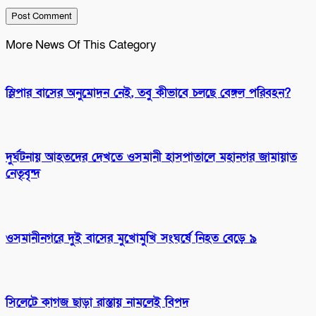
More News Of This Category
স্লিপার বাসের অনুমোদন নেই, তবু কীভাবে চলছে বেঙ্গল পরিবহন?
দুর্ঘটনায় আহতদের দেখতে ওসমানী হাসপাতালে মহানগর জামায়াত
নেতৃবৃন্দ
ওসমানীনগরে দুই বাসের মুখোমুখি সংঘর্ষে নিহত বেড়ে ৯
সিলেটে কাগজ ছাড়া রাস্তায় নামলেই বিপদ