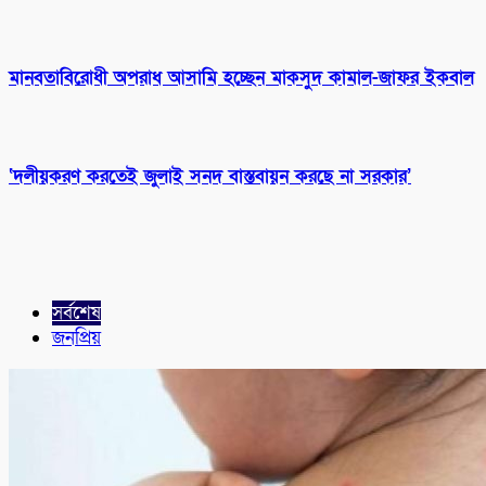
মানবতাবিরোধী অপরাধ আসামি হচ্ছেন মাকসুদ কামাল-জাফর ইকবাল
‘দলীয়করণ করতেই জুলাই সনদ বাস্তবায়ন করছে না সরকার’
সর্বশেষ
জনপ্রিয়