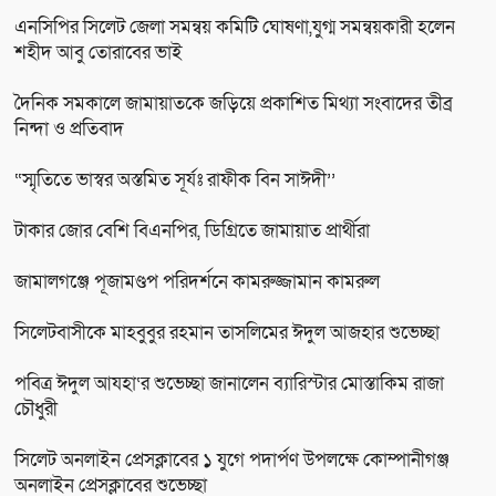
এনসিপির সিলেট জেলা সমন্বয় কমিটি ঘোষণা,যুগ্ম সমন্বয়কারী হলেন
শহীদ আবু তোরাবের ভাই
দৈনিক সমকালে জামায়াতকে জড়িয়ে প্রকাশিত মিথ্যা সংবাদের তীব্র
নিন্দা ও প্রতিবাদ
“স্মৃতিতে ভাস্বর অস্তমিত সূর্যঃ রাফীক বিন সাঈদী’’
টাকার জোর বেশি বিএনপির, ডিগ্রিতে জামায়াত প্রার্থীরা
জামালগঞ্জে পূজামণ্ডপ পরিদর্শনে কামরুজ্জামান কামরুল
সিলেটবাসীকে মাহবুবুর রহমান তাসলিমের ঈদুল আজহার শুভেচ্ছা
পবিত্র ঈদুল আযহা‘র শুভেচ্ছা জানালেন ব্যারিস্টার মোস্তাকিম রাজা
চৌধুরী
সিলেট অনলাইন প্রেসক্লাবের ১ যুগে পদার্পণ উপলক্ষে কোম্পানীগঞ্জ
অনলাইন প্রেসক্লাবের শুভেচ্ছা