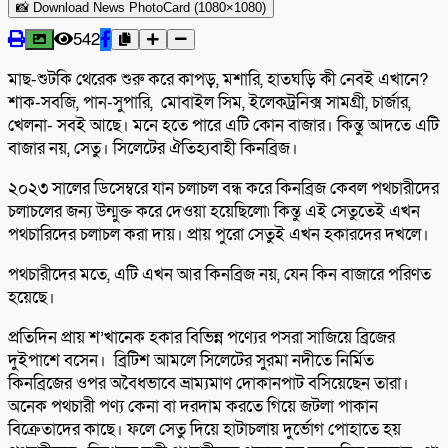
📸 Download News PhotoCard (1080×1080)
542
মাছ-শুটকি থেরেক শুরু করে কাপড়, মশারি, হাতঘড়ি কী নেবই এখানে?
শাক-সবজি, পান-সুপারি, মোবাইল সিম, ইলেকট্রনিক্স সামগ্রী, চার্জার,
খেলনা- সবই আছে। মনে হতে পারে এটি কোন বাজার। কিন্তু আদতে এটি
বাজার নয়, সেতু। সিলেটের ঐতিহ্যবাহী কিনব্রিজ।
২০২৩ সালের ডিসেম্বরে যান চলাচল বন্ধ করে কিনব্রিজ কেবল পথচারীদের
চলাচলের জন্য উন্মুক্ত করে দেওয়া হয়েছিলো৷ কিন্তু এই সেতুতেই এখন
পথচারিদের চলাচল করা দায়। প্রায় পুরো সেতুই এখন হকারদের দখলে।
পথচারীদের মতে, এটি এখন আর কিনব্রিজ নয়, যেন কিন বাজারে পরিণত
হয়েছে।
প্রতিদিন প্রায় শ’খানেক হকার বিভিন্ন পণ্যের পসরা সাজিয়ে ব্রিজের
দুইপাশে বসেন। ব্রিটিশ আমলে সিলেটের সুরমা নদীতে নির্মিত
কিনব্রিজের ওপর অবৈধভাবে ভ্রাম্যমাণ দোকানপাট বসিয়েছেন তারা।
অনেক পথচারী পণ্য কেনা বা দরদাম করতে গিয়ে জটলা পাকান
বিক্রেতাদের কাছে। ফলে সেতু দিয়ে হাটাচলায় দুর্ভোগ পোহাতে হয়