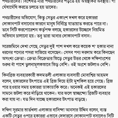
পথচারীদের। বিশেষত নারী পথচারীদের পড়তে হয় অস্বস্থকির অবস্থায়। গা
ঘেঁষাঘেঁষি করতে চলতে হয় তাদের।
পথচারীদের অভিযোগ, কিন্তু সেতুর একাংশ দখল করে হকাররা
দোকানপাট বসানোর কারণে মানুষ নির্বিঘ্নে যাতায়াত করতে পারে না।
তবে সিটি করপোরেশন কর্তৃপক্ষ বলছে, হকারদের উচ্ছেদে নিয়মিত
অভিযান চালানো হয়। তবু তারা আবার দোকানপাট বসান।
সরেজমিনে দেখা গেছে, সেতুর দুই পাশ দখল করে কয়েক শ’ হকার নানা
ধরণের পণ্যের পসরা সাজিয়ে বসেছেন। সেসব পণ্য দরদাম করে কিনছেন
অসংখ্য ক্রেতা। ক্রেতা-বিক্রেতার ভিড়ে সেতুর উত্তর থেকে দক্ষিণাংশের
শুরুর বাঁ পাশে তুলনামূলকভাবে ভিড় বেশি। ওই অংশে জটলাও বেশি।
কিনব্রিজ ব্যবহারকারী কদমতলী এলাকার ব্যবসায়ী মোবাশ্বির আহমদ
বলেন, হকারদের উৎপাতে এই ব্রিজ দিয়ে হাঁটা মুশকিল হয়ে গেছে। ব্রিজ
পার হওয়ার সময় হকাররা ডাকাডাকি করে। অনেকই এই হকারদের
সামনে জটলা করে দাঁড়িয়ে থাকেন। যার ফলে স্বাচ্ছন্দ্যে ব্রিজটি ব্যবহার
করা যায় না। যত দিন যাচ্ছে হকারদের উৎপাত বাড়ছে।
দক্ষিণ সুরমার ভার্তখলা এলাকার বাসিন্দা আনসার উদ্দিন বলেন, ব্যস্ত
একটি সেতুর ওপরে হকাররা এভাবে দেদারসে দোকানপাট বসালেও সিটি