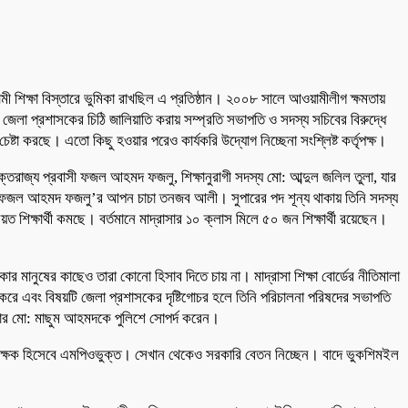
ী শিক্ষা বিস্তারে ভুমিকা রাখছিল এ প্রতিষ্ঠান। ২০০৮ সালে আওয়ামীলীগ ক্ষমতায়
েলা প্রশাসকের চিঠি জালিয়াতি করায় সম্প্রতি সভাপতি ও সদস্য সচিবের বিরুদ্ধে
্টা করছে। এতো কিছু হওয়ার পরেও কার্যকরি উদ্যোগ নিচ্ছেনা সংশ্লিষ্ট কর্তৃপক্ষ।
ক্তরাজ্য প্রবাসী ফজল আহমদ ফজলু, শিক্ষানুরাগী সদস্য মো: আব্দুল জলিল তুলা, যার
ি ফজল আহমদ ফজলু’র আপন চাচা তনজব আলী। সুপারের পদ শূন্য থাকায় তিনি সদস্য
ক্ষার্থী কমছে। বর্তমানে মাদ্রাসার ১০ ক্লাস মিলে ৫০ জন শিক্ষার্থী রয়েছেন।
ানুষের কাছেও তারা কোনো হিসাব দিতে চায় না। মাদ্রাসা শিক্ষা বোর্ডের নীতিমালা
 করে এবং বিষয়টি জেলা প্রশাসকের দৃষ্টিগোচর হলে তিনি পরিচালনা পরিষদের সভাপতি
পার মো: মাছুম আহমদকে পুলিশে সোপর্দ করেন।
ী শিক্ষক হিসেবে এমপিওভুক্ত। সেখান থেকেও সরকারি বেতন নিচ্ছেন। বাদে ভুকশিমইল