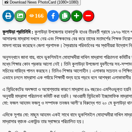
📸 Download News PhotoCard (1080×1080)
166
কুলাউড়া
প্রতিনিধি :
কুলাউড়া উপজেলার হাকালুকি হাওর তীরবর্তী গ্রামে ১৯৭৬ সালে প
আসারপর মাদ্রাসা দখলে নেয় এবং শিক্ষকদের বের করে তাদের মতাদর্শের শিক্ষক নিয়ো
মামলা দায়ের করেছেন জেলা প্রশাসক। স্বৈরাচার পরিবর্তনের পর স্থানীয়রা উদ্যোগ নিল
অনুসন্ধানে জানা যায়, বাদে ভুকশিমইল মোহাম্মদীয়া দাখিল মাদ্রাসা পরিচালনা কমিটি
মধ্যে শিক্ষার কোন প্রকার আলো নেই। তিনি কুলাউড়া উপজেলা যুবলীগের সহ-সম্প
সচিবের দায়িত্ব পালন করছেন। তিনিও শিক্ষার আলোহীন। এলাকার সচেতন ও শিক্ষিত লো
এভাবে চললে মাদ্রাসা এক পর্যায়ে শিক্ষার্থী শুন্য হয়ে পড়বে বলে আশষ্কা এলাকাবাসী
এ সিন্ডিকেটের অদক্ষতা ও অযোগ্যতার কারণে মাদ্রাসা ৪৯ বছরেও এমপিওভুক্ত হয়নি
অনুযায়ী মাদ্রাসা পরিচালনা কমিটি করা হয়নি। আওয়ামী সিন্ডিকেট ইচ্ছামাফিক মাদ্র
মো: ফজল আহমদ ফজলু ও সম্পাদক তনজব আলী’র বিরুদ্ধে গত ২০ মে কুলাউড়া থানায় 
এদিকে সুপার মো: মাছুম আহমদ একই সাথে বাদে ভুকশিমইল মোহাম্মদীয়া দাখিল মাদ্রা
মাদ্রাসার ব্যাংক একাউন্ড তার স্বাক্ষরে পরিচালিত হয়।