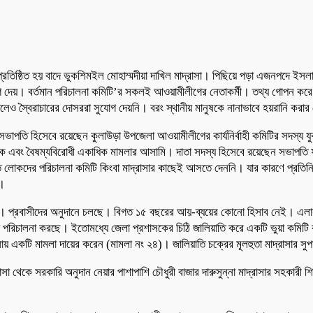
্রতিষ্ঠিত হয় বাদে ভুকশিমইল মোহাম্মদীয়া দাখিল মাদ্রাসা। পিছিয়ে পড়া এজনপদে ইসলাম
গ দেয়। বর্তমান পরিচালনা কমিটি’র সকলই আওয়ামীলীগের নেতাকর্মী। তথ্য গোপন করে জ
েও স্বৈরাচারের দোসররা সুযোগ দেয়নি। বরং স্থানীয় মানুষকে নানাভাবে হয়রানি করার চেষ
র সভাপতি হিসেবে রয়েছেন কুলাউড়া উপজেলা আওয়ামীলীগের কার্যনির্বাহী কমিটির সদস্য যু
াদক এবং বৈষম্যবিরোধী একাধিক মামলার আসামি। দাতা সদস্য হিসেবে রয়েছেন সভাপত
কদের পরিচালনা কমিটি কিংবা মাদ্রাসার কাছেই আসতে দেননি। যার কারণে প্রতিনিয়ত শি
র।
। প্রবাসীদের অনুদানে চলছে। বিগত ১৫ বছরের আয়-ব্যয়ের কোনো হিসাব নেই। এলাকার ম
াসা পরিচালনা করছে। ইতোমধ্যে জেলা প্রশাসকের চিঠি জালিয়াতি করে একটি ভুয়া কমিটি
একটি মামলা দায়ের করেন (মামলা নং ২৪)। জালিয়াতি চক্রের মূলহুতা মাদ্রাসার সু
সা থেকে সরকারি অনুদান নেয়ার পাশাপাশি চৌধুরী বাজার দারুসুন্না মাদ্রাসার সহকার