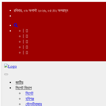
রবিবার, ০৯ অগাস্ট ২০২৬, ০৫:৪২ অপরাহ্ন
Toggle
navigation
জাতীয়
সিলেট বিভাগ
সিলেট
হবিগঞ্জ
মৌলভীবাজার