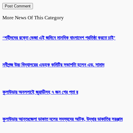
More News Of This Category
‘শহীদদের রক্তে ভেজা এই জমিনে মানবিক বাংলাদেশ প্রতিষ্ঠা করতে চাই’
নবীগন্জ উচ্চ বিদ্যালয়ের এডহক কমিটির সভাপতি হলেন এড. সামাদ
কুলাউড়ায় অনললাইে জুয়াড়ীসহ ৭ জন গ্রে প্তা র
কুলাউড়ায় আন্তঃজেলা ডাকাত দলের সদস্যদের আটক, উদ্ধার ডাকাতির সরঞ্জাম