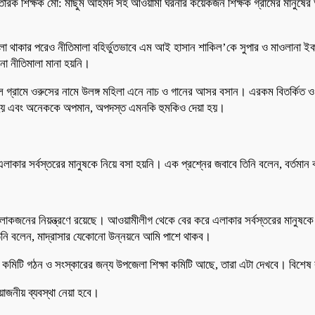
রতারক শিক্ষক মো: মাছুম আহমদ সহ আওয়ামী ঘরনার কয়েকজন শিক্ষক গ্রামের মানুষের 
মলা থাকার পরেও নীতিমালা বহির্ভুতভাবে এম আই হাসান শাকিল’কে সুপার ও মাওলানা ইক
নো নীতিমালা মানা হয়নি।
মইল গ্রামে ওরুসের নামে উলঙ্গ মহিলা এনে নাচ ও গানের আসর বসান। এরকম বিতর্কিত ও চ
াখা হয় এবং অনেককে অপমান, অপদস্ত এমনকি হুমকিও দেয়া হয়।
ায় এলাকার সর্বস্তরের মানুষকে নিয়ে বসা হয়নি। এক প্রশ্নের জবাবে তিনি বলেন, বর্তম
োকজনের নিয়ন্ত্রণে রয়েছে। আওয়ামীলীগ থেকে বের করে এলাকার সর্বস্তরের মানুষকে 
 বলেন, মাদ্রাসার যেকোনো উন্নয়নে আমি পাশে থাকব।
্যায়ে কমিটি গঠন ও সংস্কারের জন্য উপজেলা শিক্ষা কমিটি আছে, তারা এটা দেখবে। বি
য়োজনীয় ব্যবস্থা নেয়া হবে।