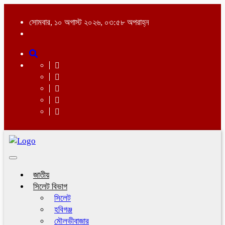
সোমবার, ১০ অগাস্ট ২০২৬, ০৩:৫৮ অপরাহ্ন
Toggle
navigation
জাতীয়
সিলেট বিভাগ
সিলেট
হবিগঞ্জ
মৌলভীবাজার