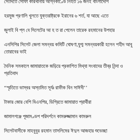
সৌদিতে সোফা কারখানায় অগ্নিকাণ্ডে নিহত ১৬ জনই বাংলাদেশি
হরমুজ প্রণালি খুলতে যুক্তরাষ্ট্রকে ইরানের ৬ শর্ত, যা আছে এতে
জুলাই বি প্ল বে সিলেটের আ হ ত রা পেলেন তারেক রহমানের উপহার
এনসিপির সিলেট জেলা সমন্বয় কমিটি ঘোষণা,যুগ্ম সমন্বয়কারী হলেন শহীদ আবু
তোরাবের ভাই
দৈনিক সমকালে জামায়াতকে জড়িয়ে প্রকাশিত মিথ্যা সংবাদের তীব্র নিন্দা ও
প্রতিবাদ
“স্মৃতিতে ভাস্বর অস্তমিত সূর্যঃ রাফীক বিন সাঈদী’’
টাকার জোর বেশি বিএনপির, ডিগ্রিতে জামায়াত প্রার্থীরা
জামালগঞ্জে পূজামণ্ডপ পরিদর্শনে কামরুজ্জামান কামরুল
সিলেটবাসীকে মাহবুবুর রহমান তাসলিমের ঈদুল আজহার শুভেচ্ছা