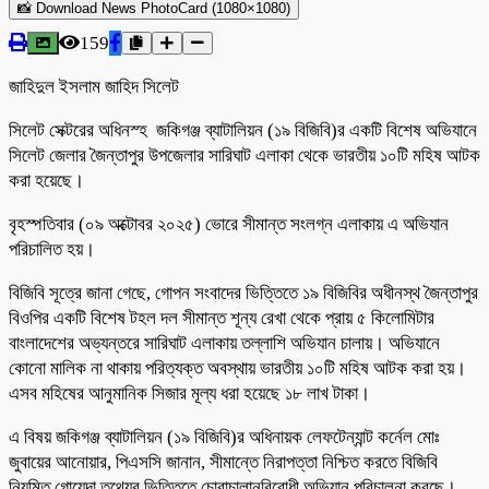
📸 Download News PhotoCard (1080×1080)
159
জাহিদুল ইসলাম জাহিদ সিলেট
সিলেট সেক্টরের অধিনস্হ জকিগঞ্জ ব্যাটালিয়ন (১৯ বিজিবি)র একটি বিশেষ অভিযানে
সিলেট জেলার জৈন্তাপুর উপজেলার সারিঘাট এলাকা থেকে ভারতীয় ১০টি মহিষ আটক
করা হয়েছে।
বৃহস্পতিবার (০৯ অক্টোবর ২০২৫) ভোরে সীমান্ত সংলগ্ন এলাকায় এ অভিযান
পরিচালিত হয়।
বিজিবি সূত্রে জানা গেছে, গোপন সংবাদের ভিত্তিতে ১৯ বিজিবির অধীনস্থ জৈন্তাপুর
বিওপির একটি বিশেষ টহল দল সীমান্ত শূন্য রেখা থেকে প্রায় ৫ কিলোমিটার
বাংলাদেশের অভ্যন্তরে সারিঘাট এলাকায় তল্লাশি অভিযান চালায়। অভিযানে
কোনো মালিক না থাকায় পরিত্যক্ত অবস্থায় ভারতীয় ১০টি মহিষ আটক করা হয়।
এসব মহিষের আনুমানিক সিজার মূল্য ধরা হয়েছে ১৮ লাখ টাকা।
এ বিষয় জকিগঞ্জ ব্যাটালিয়ন (১৯ বিজিবি)র অধিনায়ক লেফটেন্যান্ট কর্নেল মোঃ
জুবায়ের আনোয়ার, পিএসসি জানান, সীমান্তে নিরাপত্তা নিশ্চিত করতে বিজিবি
নিয়মিত গোয়েন্দা তথ্যের ভিত্তিতে চোরাচালানবিরোধী অভিযান পরিচালনা করছে।