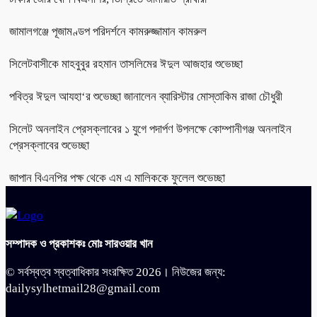
জামালগঞ্জে পূজামণ্ডপ পরিদর্শনে কামরুজ্জামান কামরুল
সিলেটবাসীকে মাহবুবুর রহমান তাসলিমের ঈদুল আজহার শুভেচ্ছা
পবিত্র ঈদুল আযহা‘র শুভেচ্ছা জানালেন ব্যারিস্টার মোস্তাকিম রাজা চৌধুরী
সিলেট অনলাইন প্রেসক্লাবের ১ যুগে পদার্পণ উপলক্ষে কোম্পানীগঞ্জ অনলাইন
প্রেসক্লাবের শুভেচ্ছা
জাপান বিএনপির পক্ষ থেকে এম এ মালিককে ফুলেল শুভেচ্ছা
সম্পাদক ও প্রকাশকঃ মোঃ সারওয়ার খান
© সর্বস্বত্ব স্বত্বাধিকার সংরক্ষিত 2026। নিউজের জন্য:
dailysylhetmail28@gmail.com