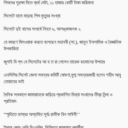
শিশুদের সুরক্ষা দিতে ব্যর্থ মেটা, ১১ হাজার কোটি টাকা জরিমানা
সিলেটে হামে বাড়ছে শিশু মৃত্যুর সংখ্যা
সিলেটে দুই বাসের সংঘর্ষে নিহত ৯, আশঙ্কাজনক ২
যে কারণে মিসওয়াক করতে বলেছেন মহানবী (সা.), জানুন ইসলামিক ও বৈজ্ঞানিক
উপকারিতা
জুলাই বি প্ল বে সিলেটের আ হ ত রা পেলেন তারেক রহমানের উপহার
এনসিপির সিলেট জেলা সমন্বয় কমিটি ঘোষণা,যুগ্ম সমন্বয়কারী হলেন শহীদ আবু
তোরাবের ভাই
দৈনিক সমকালে জামায়াতকে জড়িয়ে প্রকাশিত মিথ্যা সংবাদের তীব্র নিন্দা ও
প্রতিবাদ
“স্মৃতিতে ভাস্বর অস্তমিত সূর্যঃ রাফীক বিন সাঈদী’’
টাকার জোর বেশি বিএনপির, ডিগ্রিতে জামায়াত প্রার্থীরা