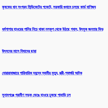
কৃষকের ধান সংগ্রহ সিন্ডিকেটের পকেটে, সরকারি গুদামে চলছে কার্ড বাণিজ্য
ধর্মপাশায় হাওরের পানির নিচে থাকা নলকূপ থেকে উঠছে গ্যাস, উৎসুক জনতার ভিড়
উৎসবের মাসে বিষাদের ছায়া
দোয়ারাবাজারে পারিবারিক দ্বন্দ্বে স্বামীর মৃত্যু, স্ত্রী-শ্বাশুরি আটক
সুনামগঞ্জে গ্রামীণ সড়ক ভেঙে হাওরে ঢুকছে পাহাড়ি ঢল