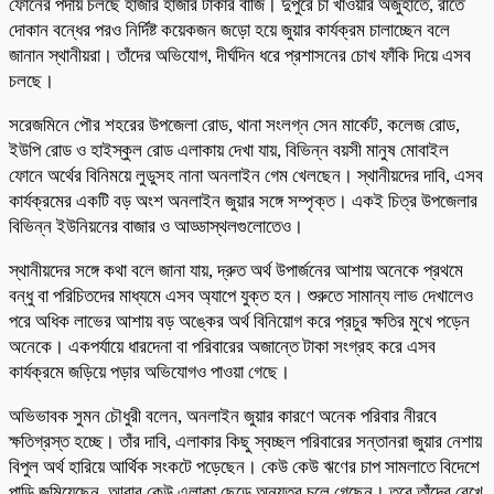
ফোনের পর্দায় চলছে হাজার হাজার টাকার বাজি। দুপুরে চা খাওয়ার অজুহাতে, রাতে
দোকান বন্ধের পরও নির্দিষ্ট কয়েকজন জড়ো হয়ে জুয়ার কার্যক্রম চালাচ্ছেন বলে
জানান স্থানীয়রা। তাঁদের অভিযোগ, দীর্ঘদিন ধরে প্রশাসনের চোখ ফাঁকি দিয়ে এসব
চলছে।
সরেজমিনে পৌর শহরের উপজেলা রোড, থানা সংলগ্ন সেন মার্কেট, কলেজ রোড,
ইউপি রোড ও হাইস্কুল রোড এলাকায় দেখা যায়, বিভিন্ন বয়সী মানুষ মোবাইল
ফোনে অর্থের বিনিময়ে লুডুসহ নানা অনলাইন গেম খেলছেন। স্থানীয়দের দাবি, এসব
কার্যক্রমের একটি বড় অংশ অনলাইন জুয়ার সঙ্গে সম্পৃক্ত। একই চিত্র উপজেলার
বিভিন্ন ইউনিয়নের বাজার ও আড্ডাস্থলগুলোতেও।
স্থানীয়দের সঙ্গে কথা বলে জানা যায়, দ্রুত অর্থ উপার্জনের আশায় অনেকে প্রথমে
বন্ধু বা পরিচিতদের মাধ্যমে এসব অ্যাপে যুক্ত হন। শুরুতে সামান্য লাভ দেখালেও
পরে অধিক লাভের আশায় বড় অঙ্কের অর্থ বিনিয়োগ করে প্রচুর ক্ষতির মুখে পড়েন
অনেকে। একপর্যায়ে ধারদেনা বা পরিবারের অজান্তে টাকা সংগ্রহ করে এসব
কার্যক্রমে জড়িয়ে পড়ার অভিযোগও পাওয়া গেছে।
অভিভাবক সুমন চৌধুরী বলেন, অনলাইন জুয়ার কারণে অনেক পরিবার নীরবে
ক্ষতিগ্রস্ত হচ্ছে। তাঁর দাবি, এলাকার কিছু স্বচ্ছল পরিবারের সন্তানরা জুয়ার নেশায়
বিপুল অর্থ হারিয়ে আর্থিক সংকটে পড়েছেন। কেউ কেউ ঋণের চাপ সামলাতে বিদেশে
পাড়ি জমিয়েছেন, আবার কেউ এলাকা ছেড়ে অন্যত্র চলে গেছেন। তবে তাঁদের রেখে