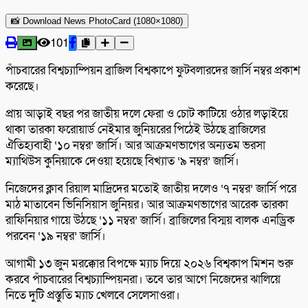
📸 Download News PhotoCard (1080×1080)
101
পাঁচবারের বিশ্বচ্যাম্পিয়ন ব্রাজিল বিশ্বকাপে ফুটবলারদের জার্সি নম্বর প্রকাশ
করেছে।
প্রায় আড়াই বছর পর জাতীয় দলে ফেরা ও চোট কাটিয়ে ওঠার লড়াইয়ে
থাকা তারকা ফরোয়ার্ড নেইমার জুনিয়রের পিঠেই উঠছে ব্রাজিলের
ঐতিহ্যবাহী ‘১০ নম্বর’ জার্সি। আর আক্রমণভাগের অন্যতম ভরসা
ম্যাথিউস কুনিয়াকে দেওয়া হয়েছে বিখ্যাত ‘৯ নম্বর’ জার্সি।
নিজেদের ক্লাব রিয়াল মাদ্রিদের মতোই জাতীয় দলেও ‘৭ নম্বর’ জার্সি পরে
মাঠ মাতাবেন ভিনিসিয়াস জুনিয়র। আর আক্রমণভাগের আরেক তারকা
রাফিনিয়ার গায়ে উঠছে ‘১১ নম্বর’ জার্সি। ব্রাজিলের বিস্ময় বালক এনড্রিক
পরবেন ‘১৯ নম্বর’ জার্সি।
আগামী ১৩ জুন মরক্কোর বিপক্ষে ম্যাচ দিয়ে ২০২৬ বিশ্বকাপ মিশন শুরু
করবে পাঁচবারের বিশ্বচ্যাম্পিয়নরা। তবে তার আগে নিজেদের ঝালিয়ে
নিতে দুটি প্রস্তুতি ম্যাচ খেলবে সেলেসাওরা।