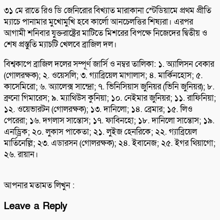
৩১ মে রাতে রিও ডি জেনিরোর বিখ্যাত মারাকানা স্টেডিয়ামে প্রথম প্রীতি
ম্যাচে পানামার মুখোমুখি হবে কার্লো আনচেলত্তির শিষ্যরা। এরপর
আগামী শনিবার যুক্তরাষ্ট্রের মাটিতে মিশরের বিপক্ষে নিজেদের দ্বিতীয় ও
শেষ প্রস্তুতি ম্যাচটি খেলবে ব্রাজিল দল।
বিশ্বকাপে ব্রাজিল দলের সম্পূর্ণ জার্সি ও নম্বর তালিকা: ১. অ্যালিসন বেকার
(গোলরক্ষক); ২. ওয়েসলি; ৩. গ্যাব্রিয়েল মাগালাস; ৪. মার্কিনহোস; ৫.
কাসেমিরো; ৬. অ্যালেক্স সান্দ্রো; ৭. ভিনিসিয়াস জুনিয়র (ভিনি জুনিয়র); ৮.
ব্রুনো গিমারেস; ৯. ম্যাথিউস কুনিয়া; ১০. নেইমার জুনিয়র; ১১. রাফিনিয়া;
১২. ওয়েভারটন (গোলরক্ষক); ১৩. দানিলো; ১৪. ব্রেমার; ১৫. লিও
পেরেরা; ১৬. দগলাস সান্তোস; ১৭. ফাবিনহো; ১৮. দানিলো সান্তোস; ১৯.
এনড্রিক; ২০. লুকাস পাকেতা; ২১. লুইজ হেনরিকে; ২২. গ্যাব্রিয়েল
মার্তিনেল্লি; ২৩. এডারসন (গোলরক্ষক); ২৪. ইবানেজ; ২৫. ইগর থিয়াগো;
২৬. রায়ান।
আপনার মতামত লিখুন :
Leave a Reply