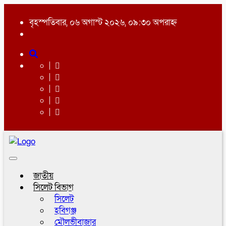
বৃহস্পতিবার, ০৬ অগাস্ট ২০২৬, ০৯:৩০ অপরাহ্ন
Toggle
navigation
জাতীয়
সিলেট বিভাগ
সিলেট
হবিগঞ্জ
মৌলভীবাজার