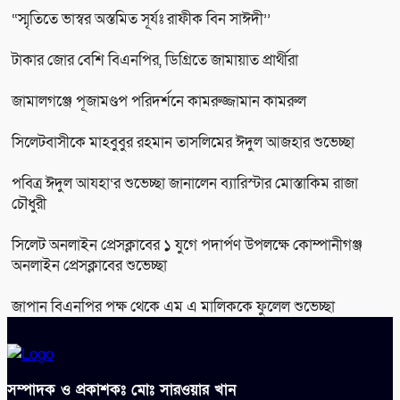
“স্মৃতিতে ভাস্বর অস্তমিত সূর্যঃ রাফীক বিন সাঈদী’’
টাকার জোর বেশি বিএনপির, ডিগ্রিতে জামায়াত প্রার্থীরা
জামালগঞ্জে পূজামণ্ডপ পরিদর্শনে কামরুজ্জামান কামরুল
সিলেটবাসীকে মাহবুবুর রহমান তাসলিমের ঈদুল আজহার শুভেচ্ছা
পবিত্র ঈদুল আযহা‘র শুভেচ্ছা জানালেন ব্যারিস্টার মোস্তাকিম রাজা
চৌধুরী
সিলেট অনলাইন প্রেসক্লাবের ১ যুগে পদার্পণ উপলক্ষে কোম্পানীগঞ্জ
অনলাইন প্রেসক্লাবের শুভেচ্ছা
জাপান বিএনপির পক্ষ থেকে এম এ মালিককে ফুলেল শুভেচ্ছা
সম্পাদক ও প্রকাশকঃ মোঃ সারওয়ার খান