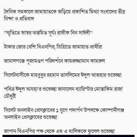
দৈনিক সমকালে জামায়াতকে জড়িয়ে প্রকাশিত মিথ্যা সংবাদের তীব্র
নিন্দা ও প্রতিবাদ
“স্মৃতিতে ভাস্বর অস্তমিত সূর্যঃ রাফীক বিন সাঈদী’’
টাকার জোর বেশি বিএনপির, ডিগ্রিতে জামায়াত প্রার্থীরা
জামালগঞ্জে পূজামণ্ডপ পরিদর্শনে কামরুজ্জামান কামরুল
সিলেটবাসীকে মাহবুবুর রহমান তাসলিমের ঈদুল আজহার শুভেচ্ছা
পবিত্র ঈদুল আযহা‘র শুভেচ্ছা জানালেন ব্যারিস্টার মোস্তাকিম রাজা
চৌধুরী
সিলেট অনলাইন প্রেসক্লাবের ১ যুগে পদার্পণ উপলক্ষে কোম্পানীগঞ্জ
অনলাইন প্রেসক্লাবের শুভেচ্ছা
জাপান বিএনপির পক্ষ থেকে এম এ মালিককে ফুলেল শুভেচ্ছা