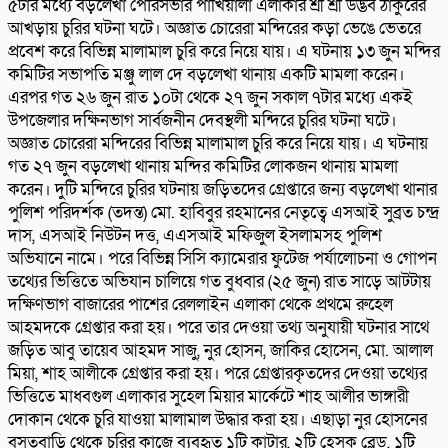
৫টার মধ্যে বড়লেখা পৌরসভার পাখিয়ালা এলাকার শ্রী শ্রী উদ্ভব ঠাকুরের
আখড়ায় চুরির ঘটনা ঘটে। অজ্ঞাত চোরেরা মন্দিরের কড়া ভেঙে ভেতরে
প্রবেশ করে বিভিন্ন মালামাল চুরি করে নিয়ে যায়। এ ঘটনায় ১৩ জুন মন্দির
কমিটির সভাপতি মঞ্জু লাল দে বড়লেখা থানায় একটি মামলা করেন।
এরপর গত ২৬ জুন রাত ১০টা থেকে ২৭ জুন সকাল ৭টার মধ্যে একই
উপজেলার দক্ষিনভাগ সার্বজনীন দেবস্থলী মন্দিরে চুরির ঘটনা ঘটে।
অজ্ঞাত চোরেরা মন্দিরের বিভিন্ন মালামাল চুরি করে নিয়ে যায়। এ ঘটনায়
গত ২৭ জুন বড়লেখা থানায় মন্দির কমিটির লোকজন থানায় মামলা
করেন। দুটি মন্দিরে চুরির ঘটনায় জড়িতদের গ্রেপ্তারে জন্য বড়লেখা থানার
পুলিশ পরিদর্শক (তদন্ত) মো. হাবিবুর রহমানের নেতৃত্বে এসআই সুব্রত চন্দ্র
দাস, এসআই নিউটন দত্ত, এএসআই মফিজুল ইসলামসহ পুলিশ
অভিযানে নামে। পরে বিভিন্ন সিসি ক্যামেরার ফুটেজ পর্যালোচনা ও গোপন
তথ্যের ভিত্তিতে অভিযান চালিয়ে গত বুধবার (২৫ জুন) রাত সাড়ে আটটায়
দক্ষিণভাগ বাজারের পাশের রেললাইন এলাকা থেকে প্রথমে রুহেল
আহমদকে গ্রেপ্তার করা হয়। পরে তার দেওয়া তথ্য অনুযায়ী ঘটনার সাথে
জড়িত আবু তায়েব আহমদ সাজু, নুর হোসন, জাকির হোসেন, মো. আলাল
মিয়া, শাহ আলীকে গ্রেপ্তার করা হয়। পরে গ্রেপ্তারকৃতদের দেওয়া তথ্যের
ভিত্তিতে মাধবগুল এলাকার সুহেল মিয়ার মার্কেটে শাহ আলীর ভাঙ্গারী
দোকান থেকে চুরি যাওয়া মালামাল উদ্ধার করা হয়। এছাড়া নুর হোসনের
বসতবাড়ি থেকে চুরির কাজে ব্যবহৃত ১টি কাটার, ২টি হেসকু ব্লেড, ১টি