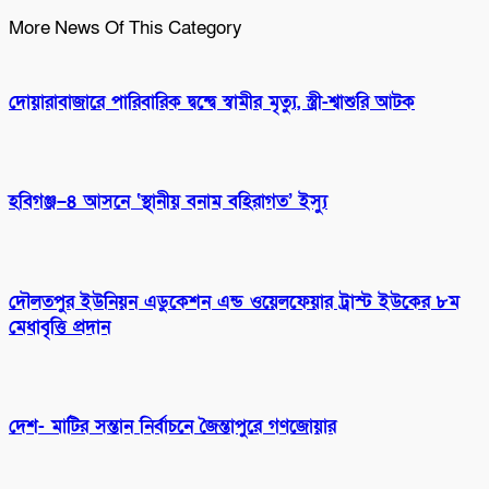
More News Of This Category
দোয়ারাবাজারে পারিবারিক দ্বন্দ্বে স্বামীর মৃত্যু, স্ত্রী-শ্বাশুরি আটক
হবিগঞ্জ–৪ আসনে ‘স্থানীয় বনাম বহিরাগত’ ইস্যু
দৌলতপুর ইউনিয়ন এডুকেশন এন্ড ওয়েলফেয়ার ট্রাস্ট ইউকের ৮ম
মেধাবৃত্তি প্রদান
দেশ- মাটির সন্তান নির্বাচনে জৈন্তাপুরে গণজোয়ার