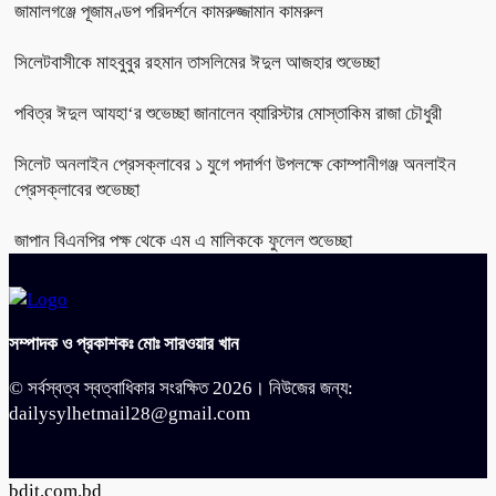
জামালগঞ্জে পূজামণ্ডপ পরিদর্শনে কামরুজ্জামান কামরুল
সিলেটবাসীকে মাহবুবুর রহমান তাসলিমের ঈদুল আজহার শুভেচ্ছা
পবিত্র ঈদুল আযহা‘র শুভেচ্ছা জানালেন ব্যারিস্টার মোস্তাকিম রাজা চৌধুরী
সিলেট অনলাইন প্রেসক্লাবের ১ যুগে পদার্পণ উপলক্ষে কোম্পানীগঞ্জ অনলাইন
প্রেসক্লাবের শুভেচ্ছা
জাপান বিএনপির পক্ষ থেকে এম এ মালিককে ফুলেল শুভেচ্ছা
সম্পাদক ও প্রকাশকঃ মোঃ সারওয়ার খান
© সর্বস্বত্ব স্বত্বাধিকার সংরক্ষিত 2026। নিউজের জন্য:
dailysylhetmail28@gmail.com
bdit.com.bd