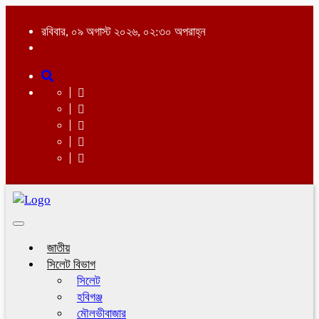
রবিবার, ০৯ অগাস্ট ২০২৬, ০২:৩০ অপরাহ্ন
Toggle
navigation
জাতীয়
সিলেট বিভাগ
সিলেট
হবিগঞ্জ
মৌলভীবাজার