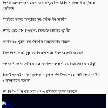
দৈনিক সমকালে জামায়াতকে জড়িয়ে প্রকাশিত মিথ্যা সংবাদের তীব্র নিন্দা ও
প্রতিবাদ
“স্মৃতিতে ভাস্বর অস্তমিত সূর্যঃ রাফীক বিন সাঈদী’’
টাকার জোর বেশি বিএনপির, ডিগ্রিতে জামায়াত প্রার্থীরা
জামালগঞ্জে পূজামণ্ডপ পরিদর্শনে কামরুজ্জামান কামরুল
সিলেটবাসীকে মাহবুবুর রহমান তাসলিমের ঈদুল আজহার শুভেচ্ছা
পবিত্র ঈদুল আযহা‘র শুভেচ্ছা জানালেন ব্যারিস্টার মোস্তাকিম রাজা চৌধুরী
সিলেট অনলাইন প্রেসক্লাবের ১ যুগে পদার্পণ উপলক্ষে কোম্পানীগঞ্জ অনলাইন
প্রেসক্লাবের শুভেচ্ছা
জাপান বিএনপির পক্ষ থেকে এম এ মালিককে ফুলেল শুভেচ্ছা