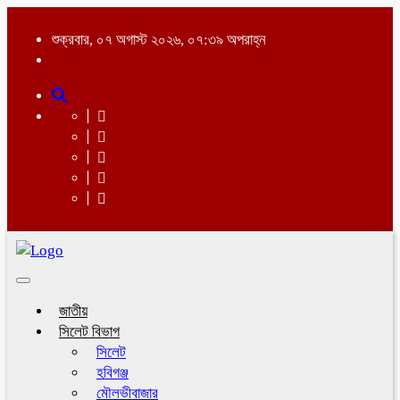
শুক্রবার, ০৭ অগাস্ট ২০২৬, ০৭:৩৯ অপরাহ্ন
Toggle
navigation
জাতীয়
সিলেট বিভাগ
সিলেট
হবিগঞ্জ
মৌলভীবাজার