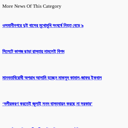
More News Of This Category
ওসমানীনগরে দুই বাসের মুখোমুখি সংঘর্ষে নিহত বেড়ে ৯
সিলেটে কাগজ ছাড়া রাস্তায় নামলেই বিপদ
মানবতাবিরোধী অপরাধ আসামি হচ্ছেন মাকসুদ কামাল-জাফর ইকবাল
‘দলীয়করণ করতেই জুলাই সনদ বাস্তবায়ন করছে না সরকার’