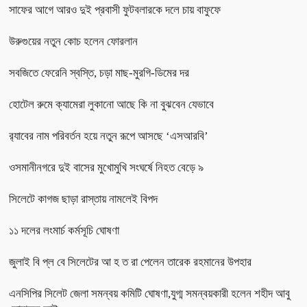
সাফের আগে আরও দুই প্রবাসী ফুটবলারকে দলে চায় বাফুফে
উরুগুয়ের নতুন কোচ হলেন ফোরলান
সবজিতে ফেরেনি স্বস্তি, চড়া মাছ-মুরগি-ডিমের দর
হোটেল রুমে ক্যামেরা লুকানো আছে কি না বুঝবেন যেভাবে
র‌্যাবের নাম পরিবর্তন হয়ে নতুন রূপে আসছে ‘এসআরবি’
ওসমানীনগরে দুই বাসের মুখোমুখি সংঘর্ষে নিহত বেড়ে ৯
সিলেটে কাগজ ছাড়া রাস্তায় নামলেই বিপদ
১১ দলের লংমার্চ কর্মসূচি ঘোষণা
জুলাই বি প্ল বে সিলেটের আ হ ত রা পেলেন তারেক রহমানের উপহার
এনসিপির সিলেট জেলা সমন্বয় কমিটি ঘোষণা,যুগ্ম সমন্বয়কারী হলেন শহীদ আবু