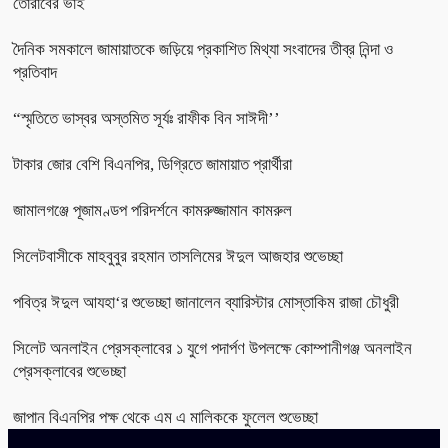
তোরাবের ভাই
দৈনিক সমকালে জামায়াতকে জড়িয়ে প্রকাশিত মিথ্যা সংবাদের তীব্র নিন্দা ও
প্রতিবাদ
“স্মৃতিতে ভাস্বর অস্তমিত সূর্যঃ রাফীক বিন সাঈদী’’
টাকার জোর বেশি বিএনপির, ডিগ্রিতে জামায়াত প্রার্থীরা
জামালগঞ্জে পূজামণ্ডপ পরিদর্শনে কামরুজ্জামান কামরুল
সিলেটবাসীকে মাহবুবুর রহমান তাসলিমের ঈদুল আজহার শুভেচ্ছা
পবিত্র ঈদুল আযহা‘র শুভেচ্ছা জানালেন ব্যারিস্টার মোস্তাকিম রাজা চৌধুরী
সিলেট অনলাইন প্রেসক্লাবের ১ যুগে পদার্পণ উপলক্ষে কোম্পানীগঞ্জ অনলাইন
প্রেসক্লাবের শুভেচ্ছা
জাপান বিএনপির পক্ষ থেকে এম এ মালিককে ফুলেল শুভেচ্ছা