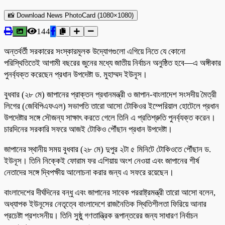
📸 Download News PhotoCard (1080×1080)
144
অন্তর্বর্তী সরকারের সংস্কারমূলক উদ্যোগগুলো এগিয়ে নিতে যে কোনো
পরিস্থিতিতেই আগামী বছরের জুনের মধ্যে জাতীয় নির্বাচন অনুষ্ঠিত হবে—এ অঙ্গীকার
পুনর্ব্যক্ত করেছেন প্রধান উপদেষ্টা ড. মুহাম্মদ ইউনূস।
বুধবার (২৮ মে) জাপানের প্রাক্তন প্রধানমন্ত্রী ও জাপান-বাংলাদেশ সংসদীয় মৈত্রী
লিগের (জেবিপিএফএল) সভাপতি তারো আসো টোকিওর ইম্পেরিয়াল হোটেলে প্রধান
উপদেষ্টার সঙ্গে সৌজন্য সাক্ষাৎ করতে গেলে তিনি এ প্রতিশ্রুতি পুনর্ব্যক্ত করেন।
চারদিনের সরকারি সফরে আজই টোকিও পৌঁছান প্রধান উপদেষ্টা।
জাপানের স্থানীয় সময় বুধবার (২৮ মে) দুপুর ২টা ৫ মিনিটে টোকিওতে পৌঁছান ড.
ইউনূস। তিনি নিক্কেই ফোরাম ফর এশিয়ায় অংশ নেওয়া এবং জাপানের শীর্ষ
নেতাদের সঙ্গে দ্বিপক্ষীয় আলোচনা করার জন্য এ সফরে রয়েছেন।
বাংলাদেশের দীর্ঘদিনের বন্ধু এবং জাপানের সাবেক পররাষ্ট্রমন্ত্রী তারো আসো বলেন,
অধ্যাপক ইউনূসের নেতৃত্বে বাংলাদেশে রাজনৈতিক স্থিতিশীলতা ফিরিয়ে আনার
প্রচেষ্টা প্রশংসনীয়। তিনি সুষ্ঠু গণতান্ত্রিক রূপান্তরের জন্য সাধারণ নির্বাচন