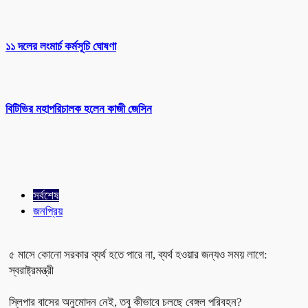
১১ দলের লংমার্চ কর্মসূচি ঘোষণা
বিটিভির মহাপরিচালক হলেন কাজী জেসিন
সর্বশেষ
জনপ্রিয়
৫ মাসে কোনো সরকার ব্যর্থ হতে পারে না, ব্যর্থ হওয়ার জন্যও সময় লাগে:
স্বরাষ্ট্রমন্ত্রী
স্লিপার বাসের অনুমোদন নেই, তবু কীভাবে চলছে বেঙ্গল পরিবহন?