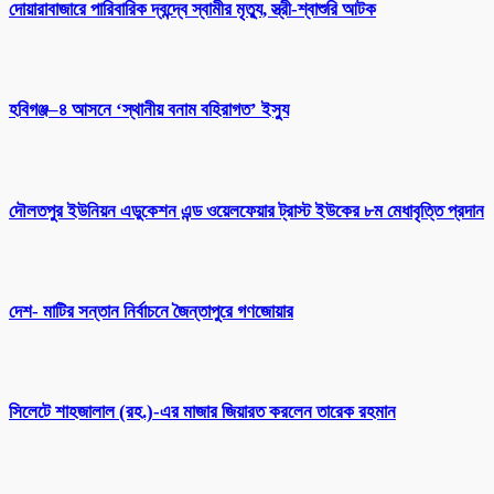
দোয়ারাবাজারে পারিবারিক দ্বন্দ্বে স্বামীর মৃত্যু, স্ত্রী-শ্বাশুরি আটক
হবিগঞ্জ–৪ আসনে ‘স্থানীয় বনাম বহিরাগত’ ইস্যু
দৌলতপুর ইউনিয়ন এডুকেশন এন্ড ওয়েলফেয়ার ট্রাস্ট ইউকের ৮ম মেধাবৃত্তি প্রদান
দেশ- মাটির সন্তান নির্বাচনে জৈন্তাপুরে গণজোয়ার
সিলেটে শাহজালাল (রহ.)-এর মাজার জিয়ারত করলেন তারেক রহমান