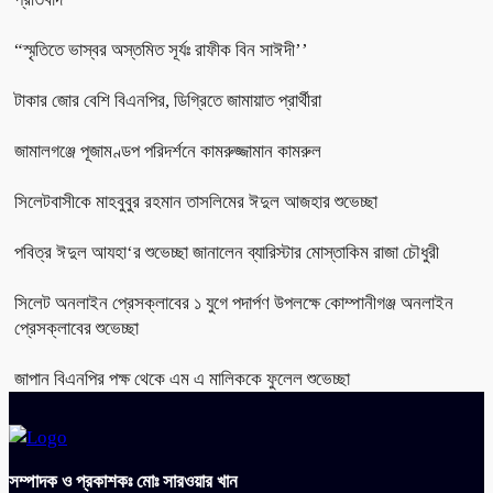
“স্মৃতিতে ভাস্বর অস্তমিত সূর্যঃ রাফীক বিন সাঈদী’’
টাকার জোর বেশি বিএনপির, ডিগ্রিতে জামায়াত প্রার্থীরা
জামালগঞ্জে পূজামণ্ডপ পরিদর্শনে কামরুজ্জামান কামরুল
সিলেটবাসীকে মাহবুবুর রহমান তাসলিমের ঈদুল আজহার শুভেচ্ছা
পবিত্র ঈদুল আযহা‘র শুভেচ্ছা জানালেন ব্যারিস্টার মোস্তাকিম রাজা চৌধুরী
সিলেট অনলাইন প্রেসক্লাবের ১ যুগে পদার্পণ উপলক্ষে কোম্পানীগঞ্জ অনলাইন
প্রেসক্লাবের শুভেচ্ছা
জাপান বিএনপির পক্ষ থেকে এম এ মালিককে ফুলেল শুভেচ্ছা
সম্পাদক ও প্রকাশকঃ মোঃ সারওয়ার খান