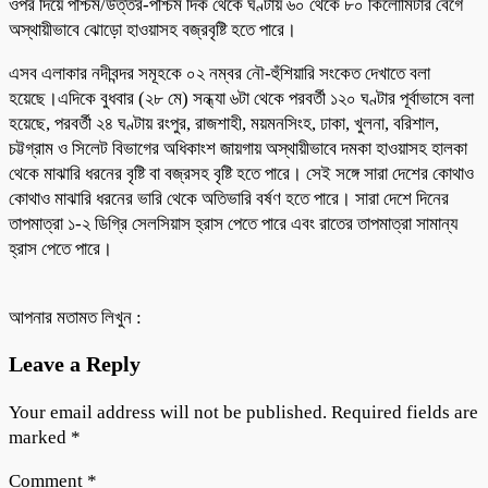
ওপর দিয়ে পশ্চিম/উত্তর-পশ্চিম দিক থেকে ঘণ্টায় ৬০ থেকে ৮০ কিলোমিটার বেগে
অস্থায়ীভাবে ঝোড়ো হাওয়াসহ বজ্রবৃষ্টি হতে পারে।
এসব এলাকার নদীবন্দর সমূহকে ০২ নম্বর নৌ-হুঁশিয়ারি সংকেত দেখাতে বলা
হয়েছে।এদিকে বুধবার (২৮ মে) সন্ধ্যা ৬টা থেকে পরবর্তী ১২০ ঘণ্টার পূর্বাভাসে বলা
হয়েছে, পরবর্তী ২৪ ঘণ্টায় রংপুর, রাজশাহী, ময়মনসিংহ, ঢাকা, খুলনা, বরিশাল,
চট্টগ্রাম ও সিলেট বিভাগের অধিকাংশ জায়গায় অস্থায়ীভাবে দমকা হাওয়াসহ হালকা
থেকে মাঝারি ধরনের বৃষ্টি বা বজ্রসহ বৃষ্টি হতে পারে। সেই সঙ্গে সারা দেশের কোথাও
কোথাও মাঝারি ধরনের ভারি থেকে অতিভারি বর্ষণ হতে পারে। সারা দেশে দিনের
তাপমাত্রা ১-২ ডিগ্রি সেলসিয়াস হ্রাস পেতে পারে এবং রাতের তাপমাত্রা সামান্য
হ্রাস পেতে পারে।
আপনার মতামত লিখুন :
Leave a Reply
Your email address will not be published.
Required fields are
marked
*
Comment
*