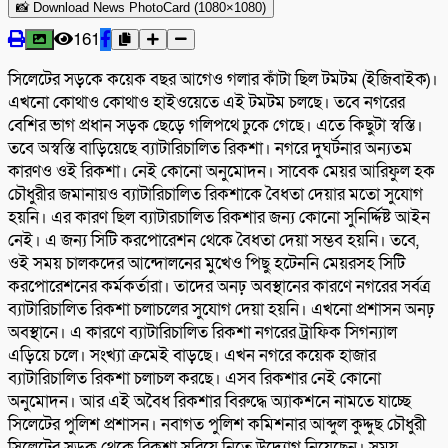
📸 Download News PhotoCard (1080×1080)
161
সিলেটের সড়কে কয়েক বছর আগেও গলার কাঁটা ছিল টমটম (ইজিবাইক)।
এখনো কোথাও কোথাও হাইওয়েতে এই টমটম চলছে। তবে নগরের
বেশির ভাগ প্রধান সড়ক ছেড়ে গলিপথে ঢুকে গেছে। এতে কিছুটা স্বস্তি।
তবে অস্বস্তি বাড়িয়েছে ব্যাটারিচালিত রিকশা। নগরে দুঘর্টনার অন্যতম
কারণও ওই রিকশা। নেই কোনো অনুমোদন। সাবেক মেয়র আরিফুল হক
চৌধুরীর জমানায়ও ব্যাটারিচালিত রিকশাকে বৈধতা দেয়ার মতো সুযোগ
হয়নি। এর কারণ ছিল ব্যাটারচালিত রিকশার জন্য কোনো সুনির্দ্দিষ্ট আইন
নেই। এ জন্য সিটি করপোরেশন থেকে বৈধতা দেয়া সম্ভব হয়নি। তবে,
ওই সময় চালকদের আন্দোলনের মুখেও পিছু হটেননি মেয়রসহ সিটি
করপোরেশনের কর্মকর্তারা। তাদের অনঢ় অবস্থানের কারণে নগরের সর্বত্র
ব্যাটারিচালিত রিকশা চলাচলের সুযোগ দেয়া হয়নি। এখনো প্রশাসন অনঢ়
অবস্থানে। এ কারণে ব্যাটারিচালিত রিকশা নগরের ট্রাফিক সিগন্যাল
এড়িয়ে চলে। সংখ্যা ক্রমেই বাড়ছে। এখন নগরে কয়েক হাজার
ব্যাটারিচালিত রিকশা চলাচল করছে। এসব রিকশার নেই কোনো
অনুমোদন। আর এই অবৈধ রিকশার বিরুদ্ধে অ্যাকশনে নামতে যাচ্ছে
সিলেটের পুলিশ প্রশাসন। নবাগত পুলিশ কমিশনার আব্দুল কুদ্দুছ চৌধুরী
সিলেটের সড়ক থেকে রিকশা সরিয়ে নিতে উদ্যোগ নিয়েছেন। সময়