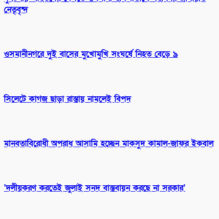
নেতৃবৃন্দ
ওসমানীনগরে দুই বাসের মুখোমুখি সংঘর্ষে নিহত বেড়ে ৯
সিলেটে কাগজ ছাড়া রাস্তায় নামলেই বিপদ
মানবতাবিরোধী অপরাধ আসামি হচ্ছেন মাকসুদ কামাল-জাফর ইকবাল
‘দলীয়করণ করতেই জুলাই সনদ বাস্তবায়ন করছে না সরকার’