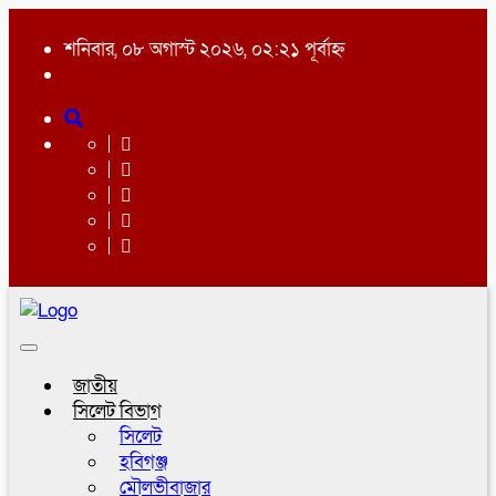
শনিবার, ০৮ অগাস্ট ২০২৬, ০২:২১ পূর্বাহ্ন
Toggle
navigation
জাতীয়
সিলেট বিভাগ
সিলেট
হবিগঞ্জ
মৌলভীবাজার