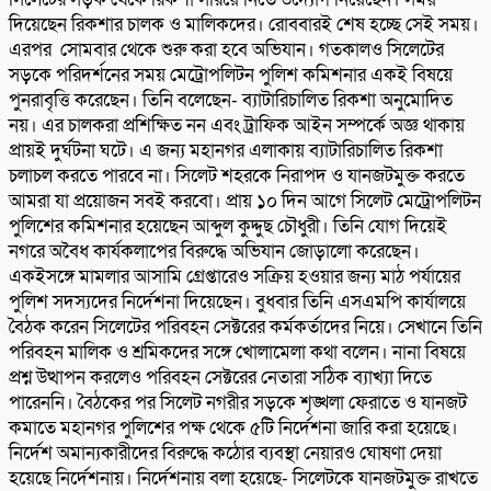
দিয়েছেন রিকশার চালক ও মালিকদের। রোববারই শেষ হচ্ছে সেই সময়।
এরপর সোমবার থেকে শুরু করা হবে অভিযান। গতকালও সিলেটের
সড়কে পরিদর্শনের সময় মেট্রোপলিটন পুলিশ কমিশনার একই বিষয়ে
পুনরাবৃত্তি করেছেন। তিনি বলেছেন- ব্যাটারিচালিত রিকশা অনুমোদিত
নয়। এর চালকরা প্রশিক্ষিত নন এবং ট্রাফিক আইন সম্পর্কে অজ্ঞ থাকায়
প্রায়ই দুর্ঘটনা ঘটে। এ জন্য মহানগর এলাকায় ব্যাটারিচালিত রিকশা
চলাচল করতে পারবে না। সিলেট শহরকে নিরাপদ ও যানজটমুক্ত করতে
আমরা যা প্রয়োজন সবই করবো। প্রায় ১০ দিন আগে সিলেট মেট্রোপলিটন
পুলিশের কমিশনার হয়েছেন আব্দুল কুদ্দুছ চৌধুরী। তিনি যোগ দিয়েই
নগরে অবৈধ কার্যকলাপের বিরুদ্ধে অভিযান জোড়ালো করেছেন।
একইসঙ্গে মামলার আসামি গ্রেপ্তারেও সক্রিয় হওয়ার জন্য মাঠ পর্যায়ের
পুলিশ সদস্যদের নির্দেশনা দিয়েছেন। বুধবার তিনি এসএমপি কার্যালয়ে
বৈঠক করেন সিলেটের পরিবহন সেক্টরের কর্মকর্তাদের নিয়ে। সেখানে তিনি
পরিবহন মালিক ও শ্রমিকদের সঙ্গে খোলামেলা কথা বলেন। নানা বিষয়ে
প্রশ্ন উত্থাপন করলেও পরিবহন সেক্টরের নেতারা সঠিক ব্যাখ্যা দিতে
পারেননি। বৈঠকের পর সিলেট নগরীর সড়কে শৃঙ্খলা ফেরাতে ও যানজট
কমাতে মহানগর পুলিশের পক্ষ থেকে ৫টি নির্দেশনা জারি করা হয়েছে।
নির্দেশ অমান্যকারীদের বিরুদ্ধে কঠোর ব্যবস্থা নেয়ারও ঘোষণা দেয়া
হয়েছে নির্দেশনায়। নির্দেশনায় বলা হয়েছে- সিলেটকে যানজটমুক্ত রাখতে