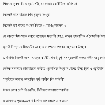
শিশুদের সুরক্ষা দিতে ব্যর্থ মেটা, ১১ হাজার কোটি টাকা জরিমানা
সিলেটে হামে বাড়ছে শিশু মৃত্যুর সংখ্যা
সিলেটে দুই বাসের সংঘর্ষে নিহত ৯, আশঙ্কাজনক ২
যে কারণে মিসওয়াক করতে বলেছেন মহানবী (সা.), জানুন ইসলামিক ও বৈজ্ঞানিক উপ
জুলাই বি প্ল বে সিলেটের আ হ ত রা পেলেন তারেক রহমানের উপহার
এনসিপির সিলেট জেলা সমন্বয় কমিটি ঘোষণা,যুগ্ম সমন্বয়কারী হলেন শহীদ আবু তো
দৈনিক সমকালে জামায়াতকে জড়িয়ে প্রকাশিত মিথ্যা সংবাদের তীব্র নিন্দা ও প্রতিবাদ
“স্মৃতিতে ভাস্বর অস্তমিত সূর্যঃ রাফীক বিন সাঈদী’’
টাকার জোর বেশি বিএনপির, ডিগ্রিতে জামায়াত প্রার্থীরা
জামালগঞ্জে পূজামণ্ডপ পরিদর্শনে কামরুজ্জামান কামরুল