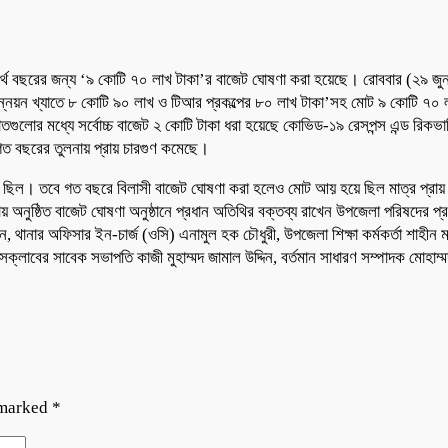
্থ বছরের জন্য ‘৯ কোটি ৭০ লাখ টাকা’র বাজেট ঘোষণা করা হয়েছে। রোববার (২৯ জু
ন্নয়ন খ্যাতে ৮ কোটি ৯০ লাখ ও টিআর প্রকল্পের ৮০ লাখ টাকা’সহ মোট ৯ কোটি ৭০ ল
গুলোর মধ্যে সর্বোচ্চ বাজেট ২ কোটি টাকা ধরা হয়েছে কোভিড-১৯ রেসপন্স এন্ড রিকভারি
ত বছরের তুলনায় প্রায় চারগুণ কমেছে।
ছিল। তবে গত বছরে বিলাসী বাজেট ঘোষণা করা হলেও মোট আয় হয়ে ছিল মাত্র প্রায়
নায় অনুষ্ঠিত বাজেট ঘোষণা অনুষ্ঠানে প্রধান অতিথির বক্তব্য রাখেন উপজেলা পরিষদের প্র
সুমন, থানার অফিসার ইন-চার্জ (ওসি) এনামুল হক চৌধুরী, উপজেলা শিক্ষা কর্মকর্তা শাহ
্রেসক্লাবের সাবেক সভাপতি কাজী মুহাম্মদ জামাল উদ্দিন, বর্তমান সাধারণ সম্পাদক 
 marked
*