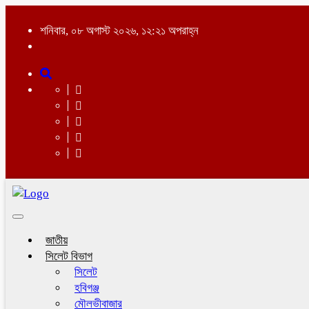
শনিবার, ০৮ অগাস্ট ২০২৬, ১২:২১ অপরাহ্ন
Toggle
navigation
জাতীয়
সিলেট বিভাগ
সিলেট
হবিগঞ্জ
মৌলভীবাজার