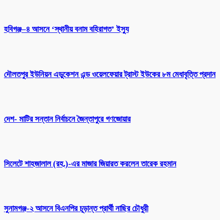
হবিগঞ্জ–৪ আসনে ‘স্থানীয় বনাম বহিরাগত’ ইস্যু
দৌলতপুর ইউনিয়ন এডুকেশন এন্ড ওয়েলফেয়ার ট্রাস্ট ইউকের ৮ম মেধাবৃত্তি প্রদান
দেশ- মাটির সন্তান নির্বাচনে জৈন্তাপুরে গণজোয়ার
সিলেটে শাহজালাল (রহ.)-এর মাজার জিয়ারত করলেন তারেক রহমান
সুনামগঞ্জ-২ আসনে বিএনপির চূড়ান্ত প্রার্থী নাছির চৌধুরী