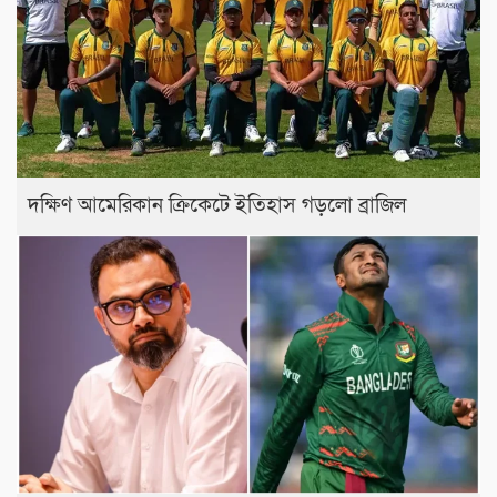
দক্ষিণ আমেরিকান ক্রিকেটে ইতিহাস গড়লো ব্রাজিল