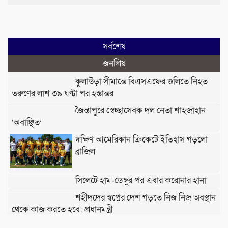
সর্বশেষ
জনপ্রিয়
কুলাউড়া সীমান্তে বিএসএফের গুলিতে নিহত
তরুণের লাশ ৩৯ ঘণ্টা পর হস্তান্তর
জৈন্তাপুরে স্বেচ্ছাসেবক দল নেতা শাহজাহান
‘অবাঞ্ছিত’
দক্ষিণ আমেরিকান ক্রিকেটে ইতিহাস গড়লো
ব্রাজিল
সিলেটে হাম-ডেঙ্গুর পর এবার করোনার হানা
শহীদদের স্বপ্নের দেশ গড়তে নিজ নিজ অবস্থান
থেকে কাজ করতে হবে: প্রধানমন্ত্রী
পুলিশের ৭ এডিসি ও এসি পদে রদবদল