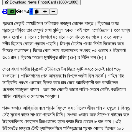
📸 Download News PhotoCard (1080×1080)
154
প্রথমে সেঞ্চুরি পেয়েছিলেন অধিনায়ক নাজমুল হোসেন শান্ত। ক্রিজের অপর
প্রান্তে দাঁড়িয়ে তার সেঞ্চুরি দেখা মুমিনুল হকও একই পথে এগোচ্ছিলেন। তবে ভাগ্য
সহায় হলো না। দিনের শেষভাগে ৯১ রানে এসে থামতে হয় তাকে। তাতে অবশ্য
দলীয় হিসেবে কোনো প্রভাব পড়েনি। মিরপুর টেস্টের প্রথম দিনটা নিজেদের করে
নিয়েছে বাংলাদেশ। দিনের খেলা শেষে বাংলাদেশের সংগ্রহ ৮৫ ওভারে ৪ উইকেটে
৩০১ রান। ক্রিজে আছেন মুশফিকুর রহিম (৪৮) ও লিটন দাস (৮)।
শেরে বাংলা জাতীয় ক্রিকেট স্টেডিয়ামে টস জিতে ব্যাট করতে নেমেই চাপে পড়ে
বাংলাদেশ। পাকিস্তানের পেস আক্রমণের বিপক্ষে শুরুটা ছিল সতর্ক। শাহিন শাহ
আফ্রিদির প্রথম ওভারেই ফ্লিক করে চার মেরে আত্মবিশ্বাসী শুরু করেছিলেন
ওপেনার মাহমুদুল হাসান। তবে শুরু থেকেই ভালো লাইন-লেংথে বোলিং করছিলেন
শাহিন আফ্রিদি ও মোহাম্মদ আব্বাস।
পঞ্চম ওভারে আফ্রিদির বলে প্রথম স্লিপে ক্যাচ দিয়েও জীবন পান মাহমুদুল। কিন্তু
সেই সুযোগ কাজে লাগাতে পারেননি তিনি। সপ্তম ওভারে অফ স্টাম্পের বাইরের বলে
উইকেটকিপার মোহাম্মদ রিজওয়ানের হাতে ক্যাচ দিয়ে ফেরেন ৮ রান করে। এই
উইকেটের মাধ্যমে টেস্ট চ্যাম্পিয়নশিপে পাকিস্তানের প্রথম বোলার হিসেবে ১০০