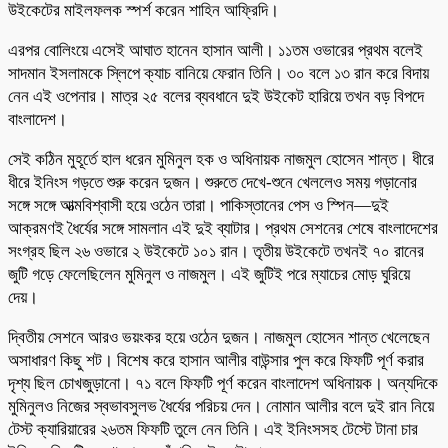
উইকেটের মাইলফলক স্পর্শ করেন শাহিন আফ্রিদি।
এরপর বোলিংয়ে এসেই আঘাত হানেন হাসান আলী। ১১তম ওভারের প্রথম বলেই
সাদমান ইসলামকে স্লিপে ক্যাচ বানিয়ে ফেরান তিনি। ৩০ বলে ১৩ রান করে বিদায়
নেন এই ওপেনার। মাত্র ২৫ বলের ব্যবধানে দুই উইকেট হারিয়ে তখন বড় বিপদে
বাংলাদেশ।
সেই কঠিন মুহূর্তে হাল ধরেন মুমিনুল হক ও অধিনায়ক নাজমুল হোসেন শান্ত। ধীরে
ধীরে ইনিংস গড়তে শুরু করেন দুজন। শুরুতে দেখে-শুনে খেললেও সময় গড়ানোর
সঙ্গে সঙ্গে আত্মবিশ্বাসী হয়ে ওঠেন তারা। পাকিস্তানের পেস ও স্পিন—দুই
আক্রমণই ধৈর্যের সঙ্গে সামলান এই দুই ব্যাটার। প্রথম সেশনের শেষে বাংলাদেশের
সংগ্রহ ছিল ২৬ ওভারে ২ উইকেটে ১০১ রান। তৃতীয় উইকেটে তখনই ৭০ রানের
জুটি গড়ে ফেলেছিলেন মুমিনুল ও নাজমুল। এই জুটিই পরে ম্যাচের মোড় ঘুরিয়ে
দেয়।
দ্বিতীয় সেশনে আরও ভয়ংকর হয়ে ওঠেন দুজন। নাজমুল হোসেন শান্ত খেলেছেন
অসাধারণ কিছু শট। বিশেষ করে হাসান আলীর বাউন্সার পুল করে ফিফটি পূর্ণ করার
দৃশ্য ছিল চোখজুড়ানো। ৭১ বলে ফিফটি পূর্ণ করেন বাংলাদেশ অধিনায়ক। অন্যদিকে
মুমিনুলও নিজের স্বভাবসুলভ ধৈর্যের পরিচয় দেন। নোমান আলীর বলে দুই রান নিয়ে
টেস্ট ক্যারিয়ারের ২৬তম ফিফটি তুলে নেন তিনি। এই ইনিংসসহ টেস্টে টানা চার