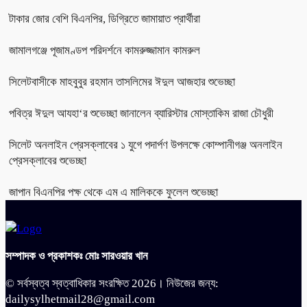
টাকার জোর বেশি বিএনপির, ডিগ্রিতে জামায়াত প্রার্থীরা
জামালগঞ্জে পূজামণ্ডপ পরিদর্শনে কামরুজ্জামান কামরুল
সিলেটবাসীকে মাহবুবুর রহমান তাসলিমের ঈদুল আজহার শুভেচ্ছা
পবিত্র ঈদুল আযহা‘র শুভেচ্ছা জানালেন ব্যারিস্টার মোস্তাকিম রাজা চৌধুরী
সিলেট অনলাইন প্রেসক্লাবের ১ যুগে পদার্পণ উপলক্ষে কোম্পানীগঞ্জ অনলাইন
প্রেসক্লাবের শুভেচ্ছা
জাপান বিএনপির পক্ষ থেকে এম এ মালিককে ফুলেল শুভেচ্ছা
সম্পাদক ও প্রকাশকঃ মোঃ সারওয়ার খান
© সর্বস্বত্ব স্বত্বাধিকার সংরক্ষিত 2026। নিউজের জন্য:
dailysylhetmail28@gmail.com