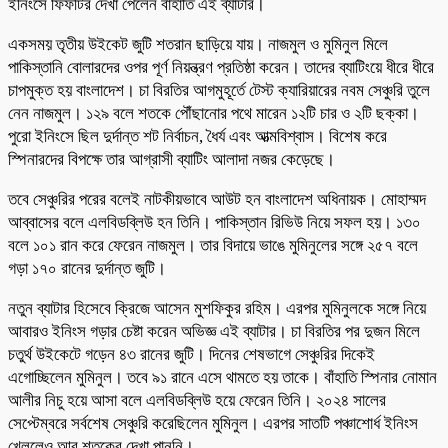
ইনিংসে ফিফটির দেখা পেলেন বাঁহাতি এই ব্যাটার।
একসময় তৃতীয় উইকেট জুটি শতরান ছাড়িয়ে যায়। নাজমুল ও মুমিনুল মিলে
পাকিস্তানি বোলারদের ওপর পূর্ণ নিয়ন্ত্রণ প্রতিষ্ঠা করেন। তাদের ব্যাটিংয়ে ধীরে ধীরে
চাপমুক্ত হয় বাংলাদেশ। চা বিরতির আগমুহূর্তে টেস্ট ক্যারিয়ারের নবম সেঞ্চুরি তুলে
নেন নাজমুল। ১২৯ বলে শতকে পৌঁছানোর পথে মারেন ১২টি চার ও ২টি ছক্কা।
পুরো ইনিংসে ছিল দুর্দান্ত শট নির্বাচন, ধৈর্য এবং আত্মবিশ্বাস। বিশেষ করে
স্পিনারদের বিপক্ষে তার আগ্রাসী ব্যাটিং আলাদা নজর কেড়েছে।
তবে সেঞ্চুরির পরের বলেই নাটকীয়ভাবে আউট হন বাংলাদেশ অধিনায়ক। মোহাম্মদ
আব্বাসের বলে এলবিডব্লিউ হন তিনি। পাকিস্তান রিভিউ নিয়ে সফল হয়। ১৩০
বলে ১০১ রান করে ফেরেন নাজমুল। তার বিদায়ে ভাঙে মুমিনুলের সঙ্গে ২৫৭ বলে
গড়া ১৭০ রানের দুর্দান্ত জুটি।
নতুন ব্যাটার হিসেবে ক্রিজে আসেন মুশফিকুর রহিম। এরপর মুমিনুলকে সঙ্গে নিয়ে
আবারও ইনিংস গড়ার চেষ্টা করেন অভিজ্ঞ এই ব্যাটার। চা বিরতির পর দুজন মিলে
চতুর্থ উইকেটে গড়েন ৪৩ রানের জুটি। দিনের শেষভাগে সেঞ্চুরির দিকেই
এগোচ্ছিলেন মুমিনুল। তবে ৯১ রানে এসে থামতে হয় তাকে। বাঁহাতি স্পিনার নোমান
আলীর নিচু হয়ে আসা বলে এলবিডব্লিউ হয়ে ফেরেন তিনি। ২০২৪ সালের
সেপ্টেম্বরে সর্বশেষ সেঞ্চুরি করেছিলেন মুমিনুল। এরপর সাতটি পঞ্চাশোর্ধ ইনিংস
খেললেও আর শতকের দেখা পাননি।