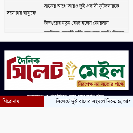
সাফের আগে আরও দুই প্রবাসী ফুটবলারকে
দলে চায় বাফুফে
উরুগুয়ের নতুন কোচ হলেন ফোরলান
সবজিতে ফেরেনি স্বস্তি, চড়া মাছ-মুরগি-ডিমের
দর
হোটেল রুমে ক্যামেরা লুকানো আছে কি না
বুঝবেন যেভাবে
র‌্যাবের নাম পরিবর্তন হয়ে নতুন রূপে আসছে
‘এসআরবি’
সম্পাদক ও প্রকাশকঃ মোঃ সারওয়ার খান
ওসমানীনগরে দুই বাসের মুখোমুখি সংঘর্ষে
শিরোনাম
সিলেটে দুই বাসের সংঘর্ষে নিহত ৯, আশঙ্কা
নিহত বেড়ে ৯
© সর্বস্বত্ব স্বত্বাধিকার সংরক্ষিত 2026। নিউজের জন্য:
dailysylhetmail28@gmail.com
সিলেটে কাগজ ছাড়া রাস্তায় নামলেই বিপদ