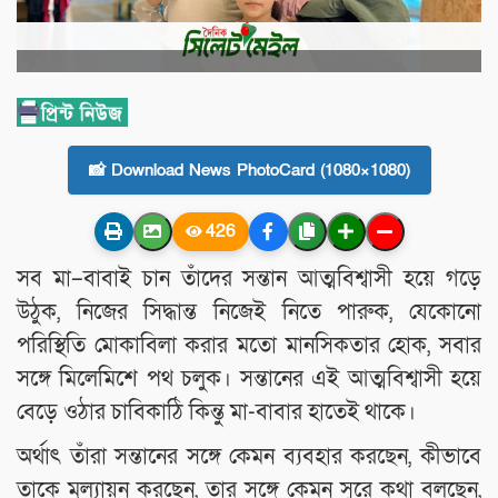
📸 Download News PhotoCard (1080×1080)
426
সব মা–বাবাই চান তাঁদের সন্তান আত্মবিশ্বাসী হয়ে গড়ে
উঠুক, নিজের সিদ্ধান্ত নিজেই নিতে পারুক, যেকোনো
পরিস্থিতি মোকাবিলা করার মতো মানসিকতার হোক, সবার
সঙ্গে মিলেমিশে পথ চলুক। সন্তানের এই আত্মবিশ্বাসী হয়ে
বেড়ে ওঠার চাবিকাঠি কিন্তু মা-বাবার হাতেই থাকে।
অর্থাৎ তাঁরা সন্তানের সঙ্গে কেমন ব্যবহার করছেন, কীভাবে
তাকে মূল্যায়ন করছেন, তার সঙ্গে কেমন সুরে কথা বলছেন,