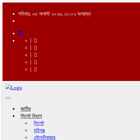
শনিবার, ০৮ অগাস্ট ২০২৬, ১০:০২ অপরাহ্ন
Toggle
navigation
জাতীয়
সিলেট বিভাগ
সিলেট
হবিগঞ্জ
মৌলভীবাজার