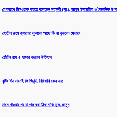
যে কারণে মিসওয়াক করতে বলেছেন মহানবী (সা.), জানুন ইসলামিক ও বৈজ্ঞানিক উপক
হোটেল রুমে ক্যামেরা লুকানো আছে কি না বুঝবেন যেভাবে
ঠোঁটের রঙে ৫ হাজার বছরের ইতিহাস
বৃষ্টির দিন মানেই কি খিচুড়ি, বিরিয়ানি কেন নয়!
মাংস খাওয়ার পর চা পান করা ঠিক নাকি ভুল, জানুন