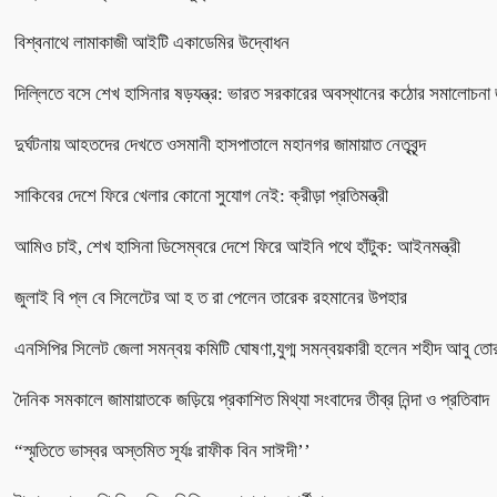
বিশ্বনাথে লামাকাজী আইটি একাডেমির উদ্বোধন
দিল্লিতে বসে শেখ হাসিনার ষড়যন্ত্র: ভারত সরকারের অবস্থানের কঠোর সমালোচনা 
দুর্ঘটনায় আহতদের দেখতে ওসমানী হাসপাতালে মহানগর জামায়াত নেতৃবৃন্দ
সাকিবের দেশে ফিরে খেলার কোনো সুযোগ নেই: ক্রীড়া প্রতিমন্ত্রী
আমিও চাই, শেখ হাসিনা ডিসেম্বরে দেশে ফিরে আইনি পথে হাঁটুক: আইনমন্ত্রী
জুলাই বি প্ল বে সিলেটের আ হ ত রা পেলেন তারেক রহমানের উপহার
এনসিপির সিলেট জেলা সমন্বয় কমিটি ঘোষণা,যুগ্ম সমন্বয়কারী হলেন শহীদ আবু তো
দৈনিক সমকালে জামায়াতকে জড়িয়ে প্রকাশিত মিথ্যা সংবাদের তীব্র নিন্দা ও প্রতিবাদ
“স্মৃতিতে ভাস্বর অস্তমিত সূর্যঃ রাফীক বিন সাঈদী’’