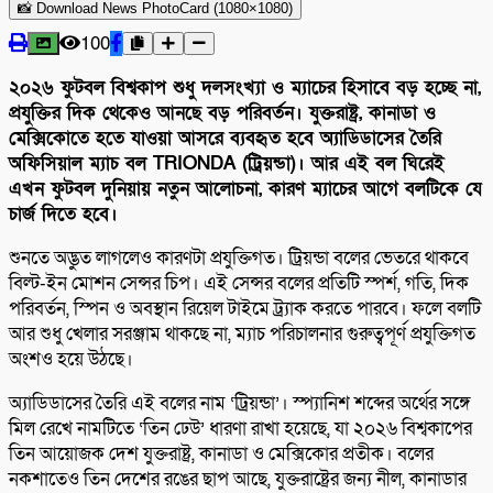
📸 Download News PhotoCard (1080×1080)
100
২০২৬ ফুটবল বিশ্বকাপ শুধু দলসংখ্যা ও ম্যাচের হিসাবে বড় হচ্ছে না,
প্রযুক্তির দিক থেকেও আনছে বড় পরিবর্তন। যুক্তরাষ্ট্র, কানাডা ও
মেক্সিকোতে হতে যাওয়া আসরে ব্যবহৃত হবে অ্যাডিডাসের তৈরি
অফিসিয়াল ম্যাচ বল TRIONDA (ট্রিয়ন্ডা)। আর এই বল ঘিরেই
এখন ফুটবল দুনিয়ায় নতুন আলোচনা, কারণ ম্যাচের আগে বলটিকে যে
চার্জ দিতে হবে।
শুনতে অদ্ভুত লাগলেও কারণটা প্রযুক্তিগত। ট্রিয়ন্ডা বলের ভেতরে থাকবে
বিল্ট-ইন মোশন সেন্সর চিপ। এই সেন্সর বলের প্রতিটি স্পর্শ, গতি, দিক
পরিবর্তন, স্পিন ও অবস্থান রিয়েল টাইমে ট্র্যাক করতে পারবে। ফলে বলটি
আর শুধু খেলার সরঞ্জাম থাকছে না, ম্যাচ পরিচালনার গুরুত্বপূর্ণ প্রযুক্তিগত
অংশও হয়ে উঠছে।
অ্যাডিডাসের তৈরি এই বলের নাম ‘ট্রিয়ন্ডা’। স্প্যানিশ শব্দের অর্থের সঙ্গে
মিল রেখে নামটিতে ‘তিন ঢেউ’ ধারণা রাখা হয়েছে, যা ২০২৬ বিশ্বকাপের
তিন আয়োজক দেশ যুক্তরাষ্ট্র, কানাডা ও মেক্সিকোর প্রতীক। বলের
নকশাতেও তিন দেশের রঙের ছাপ আছে, যুক্তরাষ্ট্রের জন্য নীল, কানাডার