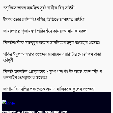
“স্মৃতিতে ভাস্বর অস্তমিত সূর্যঃ রাফীক বিন সাঈদী’’
টাকার জোর বেশি বিএনপির, ডিগ্রিতে জামায়াত প্রার্থীরা
জামালগঞ্জে পূজামণ্ডপ পরিদর্শনে কামরুজ্জামান কামরুল
সিলেটবাসীকে মাহবুবুর রহমান তাসলিমের ঈদুল আজহার শুভেচ্ছা
পবিত্র ঈদুল আযহা‘র শুভেচ্ছা জানালেন ব্যারিস্টার মোস্তাকিম রাজা
চৌধুরী
সিলেট অনলাইন প্রেসক্লাবের ১ যুগে পদার্পণ উপলক্ষে কোম্পানীগঞ্জ
অনলাইন প্রেসক্লাবের শুভেচ্ছা
জাপান বিএনপির পক্ষ থেকে এম এ মালিককে ফুলেল শুভেচ্ছা
সম্পাদক ও প্রকাশকঃ মোঃ সারওয়ার খান