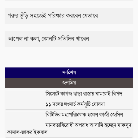
গরুর ভুঁড়ি সহজেই পরিষ্কার করবেন যেভাবে
আপেল না কলা, কোনটি প্রতিদিন খাবেন
সর্বশেষ
জনপ্রিয়
সিলেটে কাগজ ছাড়া রাস্তায় নামলেই বিপদ
১১ দলের লংমার্চ কর্মসূচি ঘোষণা
বিটিভির মহাপরিচালক হলেন কাজী জেসিন
মানবতাবিরোধী অপরাধ আসামি হচ্ছেন মাকসুদ
কামাল-জাফর ইকবাল